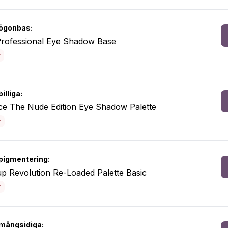
ögonbas:
rofessional Eye Shadow Base
r
illiga:
ce The Nude Edition Eye Shadow Palette
r
pigmentering:
p Revolution Re-Loaded Palette Basic
r
mångsidiga: