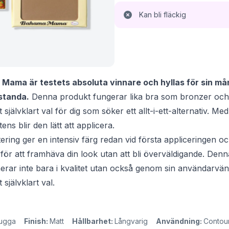
Kan bli fläckig
ama är testets absoluta vinnare och hyllas för sin må
standa.
Denna produkt fungerar lika bra som bronzer oc
ett självklart val för dig som söker ett allt-i-ett-alternativ. 
ens blir den lätt att applicera.
ring ger en intensiv färg redan vid första appliceringen o
 för att framhäva din look utan att bli överväldigande. Den
ar inte bara i kvalitet utan också genom sin användarvän
t självklart val.
ugga
Finish:
Matt
Hållbarhet:
Långvarig
Användning:
Contou