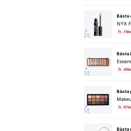
Bästa 
NYX P
fr. 74k
Bästa b
Essen
fr. 49k
Bästa 
Makeu
fr. 67k
Bästa 