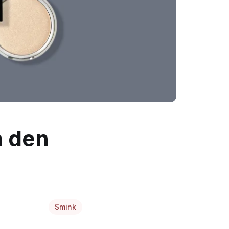
a den
Smink