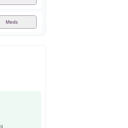
Meds
ng