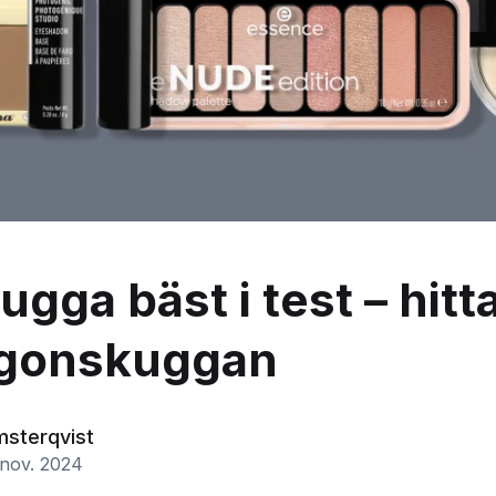
gga bäst i test – hitt
ögonskuggan
msterqvist
nov. 2024