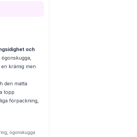
ngsidighet och
h ögonskugga,
Med en krämig men
ch den matta
na topp
liga förpackning,
ring, ögonskugga