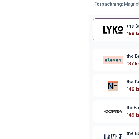
Förpackning:
Magnet
the 
159 k
the B
137 k
the B
146 k
theBa
149 k
the 