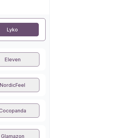
Lyko
Eleven
NordicFeel
Cocopanda
Glamazon