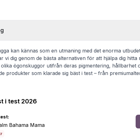
ng
skugga kan kännas som en utmaning med det enorma utbude
r vi dig genom de bästa alternativen för att hjälpa dig hitta 
t olika ögonskuggor utifrån deras pigmentering, hållbarhet 
de produkter som klarade sig bäst i test – från premiumaltern
 i test 2026
test:
alm Bahama Mama
kr