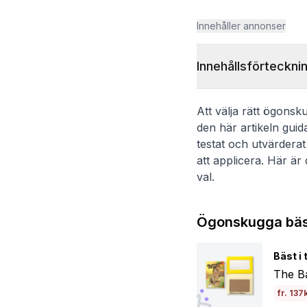
Innehåller annonser
Innehållsförteckni
Att välja rätt ögon
den här artikeln guida
testat och utvärdera
att applicera. Här är 
val.
Ögonskugga bäst
Bäst i 
The B
fr. 137