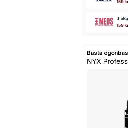
159 k
theB
159 k
Bästa ögonbas
NYX Profess