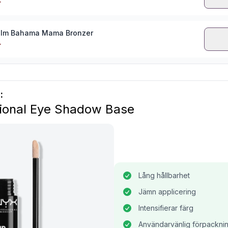
r
alm Bahama Mama Bronzer
r
:
ional Eye Shadow Base
Lång hållbarhet
Jämn applicering
Intensifierar färg
Användarvänlig förpackni