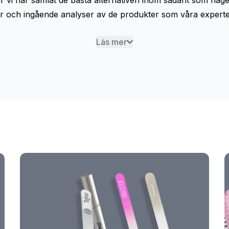
är vi har samlat de bästa alternativen inom sådant som nage
r och ingående analyser av de produkter som våra experter har
Läs mer