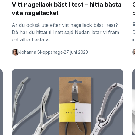
Vitt nagellack bäst i test – hitta bästa
G
vita nagellacket
Är du också ute efter vitt nagellack bäst i test?
Ä
Då har du hittat till rätt sajt! Nedan letar vi fram
D
det allra bästa v...
i
Johanna Skeppshage
27 juni 2023