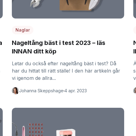
Naglar
a
Nageltång bäst i test 2023 – läs
INNAN ditt köp
Letar du också efter nageltång bäst i test? Då
Ä
a
har du hittat till rätt ställe! I den här artikeln går
s
vi igenom de allra...
v
Johanna Skeppshage
4 apr. 2023