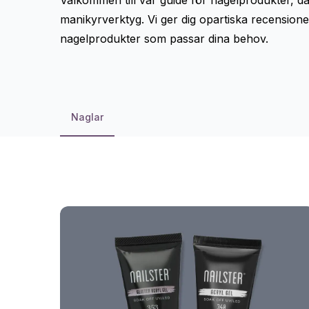
Välkommen till vår guide för nagelprodukter, d
manikyrverktyg
. Vi ger dig opartiska recensione
nagelprodukter som passar dina behov.
Naglar