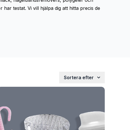
llack,
nagelbandsremovers
,
polygeler
och
 testat. Vi vill hjälpa dig att hitta precis de
Sortera efter