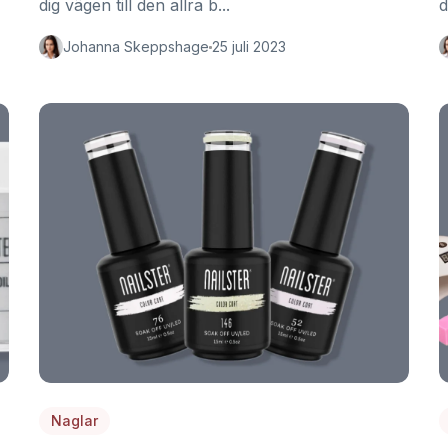
dig vägen till den allra b...
d
Johanna Skeppshage
25 juli 2023
Naglar