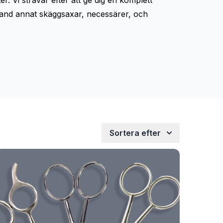
. Vi strävar efter att ge dig en komplett
bland annat
skäggsaxar
,
necessärer
, och
Sortera efter