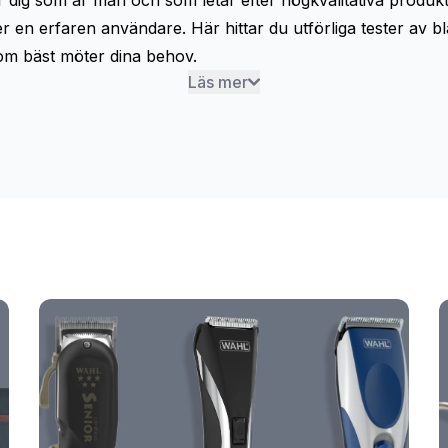
dig som är man och som letar efter högkvalitativa produkter
r en erfaren användare. Här hittar du utförliga tester av 
t som bäst möter dina behov.
Läs mer