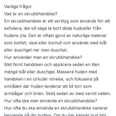
Vanliga frågor
Vad är en skrubbhandske?
En skrubbhandske är ett verktyg som används för att
exfoliera, det vill säga ta bort döda hudceller från
hudens yta. Den är oftast gjord av naturliga material
som loofah, sisal eller bomull och används med tvål
eller duschgel när man duschar.
Hur använder man en skrubbhandske?
Blöt först handsken och applicera sedan en liten
mängd tvål eller duschgel. Massera huden med
handsken i en cirkulär rörelse, och fokusera på
områden där huden tenderar att bli torr som
armbågar och knän. Skölj sedan av med varmt vatten.
Hur ofta ska man använda en skrubbhandske?
Hur ofta du ska använda en skrubbhandske varierar
beroende på din hudtyp. Om du har känslig hud bör