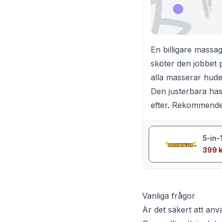
En billigare massa
sköter den jobbet 
alla masserar huden
Den justerbara has
efter. Rekommender
5-in-
399 k
Vanliga frågor
Är det säkert att an