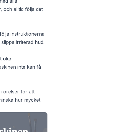
med alla
och alltid följa det
följa instruktionerna
slippa irriterad hud.
t öka
askinen inte kan få
rörelser för att
t minska hur mycket