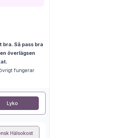
t bra. Så pass bra
r en överlägsen
tat.
 övrigt fungerar
Lyko
nsk Hälsokost