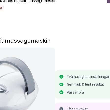
aGoods cellulit massagemaskin
kr
ulit massagemaskin
Två hastighetsinställningar
Ger mjuk & lent resultat
Passar bra
Låter mycket