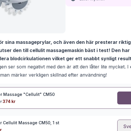
ör sina massageprylar, och även den här presterar riktig
d utser den till cellulit massagemaskin bäst i test! Den ha
era blodcirkulationen vilket ger ett snabbt synligt resul
gen ser som negativt med den är att den låter lite mycket. I
h man märker verkligen skillnad efter användning!
r Massage "Cellulit" CM50
r
374 kr
r Cellulit Massage CM50, 1 st
Sve
r