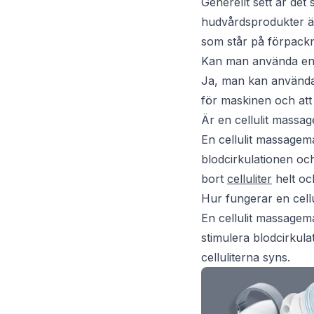
Generellt sett är det
hudvårdsprodukter är 
som står på förpackn
Kan man använda en 
Ja, man kan använda e
för maskinen och att 
Är en cellulit massage
En cellulit massagema
blodcirkulationen och
bort
celluliter
helt och
Hur fungerar en cell
En cellulit massagem
stimulera blodcirkula
celluliterna syns.