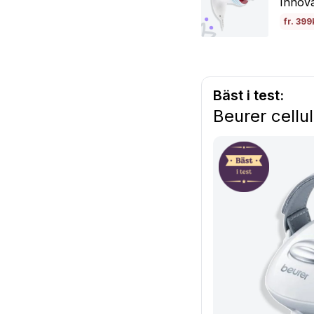
Innov
fr. 399
Bäst i test:
Beurer cell