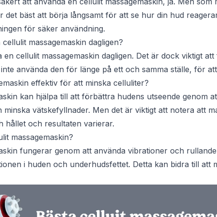
 säkert att använda en cellulit massagemaskin, ja. Men som 
det bäst att börja långsamt för att se hur din hud reagerar, 
ingen för säker användning.
cellulit massagemaskin dagligen?
n cellulit massagemaskin dagligen. Det är dock viktigt att 
inte använda den för länge på ett och samma ställe, för att 
maskin effektiv för att minska celluliter?
skin kan hjälpa till att förbättra hudens utseende genom at
 minska vätskefyllnader. Men det är viktigt att notera att m
 hållet och resultaten varierar.
ulit massagemaskin?
askin fungerar genom att använda vibrationer och rullande 
tionen i huden och underhudsfettet. Detta kan bidra till at