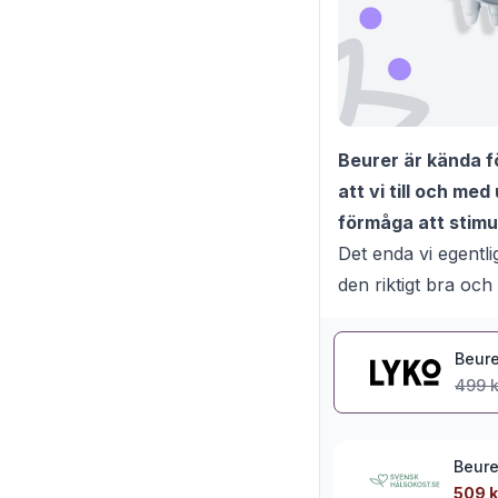
Beurer är kända f
att vi till och me
förmåga att stimul
Det enda vi egentli
den riktigt bra oc
Beure
499 k
Beure
509 k