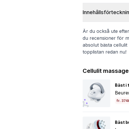
Innehållsförteckni
Är du också ute efter 
du recensioner för m
absolut bästa celluli
topplistan redan nu!
Cellulit massage
Bäst i 
Beurer
fr. 374
Bäst b