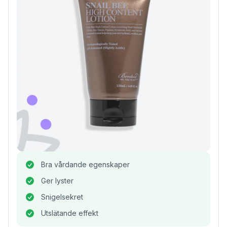
Bra vårdande egenskaper
Ger lyster
Snigelsekret
Utslätande effekt