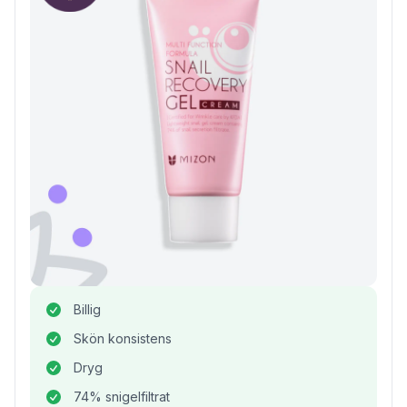
Billig
Skön konsistens
Dryg
74% snigelfiltrat