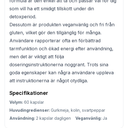
formula är den enkel att ta och passar väl för dig
som vill ha ett smidigt tillskott under din
detoxperiod.
Dessutom är produkten veganvänlig och fri från
gluten, vilket gör den tillgänglig för många.
Användare rapporterar ofta en förbättrad
tarmfunktion och ökad energi efter användning,
men det är viktigt att följa
doseringsinstruktionerna noggrant. Trots sina
goda egenskaper kan några användare uppleva
att instruktionerna är något otydliga.
Specifikationer
Volym:
60 kapslar
Huvudingredienser:
Gurkmeja, kolin, svartpeppar
Användning:
2 kapslar dagligen
Veganvänlig:
Ja