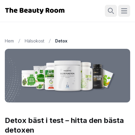
Öppn
Sök
Hem
Hälsokost
Detox
Detox bäst i test – hitta den bästa
detoxen