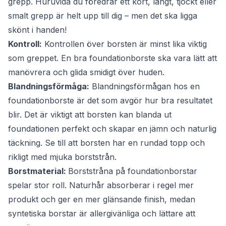
grepp. Huruvida du föredrar ett kort, långt, tjockt eller
smalt grepp är helt upp till dig – men det ska ligga
skönt i handen!
Kontroll:
Kontrollen över borsten är minst lika viktig
som greppet. En bra foundationborste ska vara lätt att
manövrera och glida smidigt över huden.
Blandningsförmåga:
Blandningsförmågan hos en
foundationborste är det som avgör hur bra resultatet
blir. Det är viktigt att borsten kan blanda ut
foundationen perfekt och skapar en jämn och naturlig
täckning. Se till att borsten har en rundad topp och
rikligt med mjuka borststrån.
Borstmaterial:
Borststråna på foundationborstar
spelar stor roll. Naturhår absorberar i regel mer
produkt och ger en mer glänsande finish, medan
syntetiska borstar är allergivänliga och lättare att