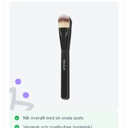
Når överallt med sin smala spets
Vegansk och cruelty-free (syntetisk)