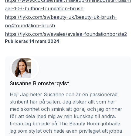
https://www.kicks.se/flaer/makeup/sminkborstar/bas/fl
aer-106-buffing-foundation-brush
https://lyko.com/sv/beauty-uk/beauty-uk-brush-
no4foundation-brush
https://lyko.com/sv/avalea/avalea-foundationborste2
Publicerad 14 mars 2024
Susanne Blomsterqvist
Hej! Jag heter Susanne och är en passionerad
skribent här på sajten. Jag älskar allt som har
med skönhet och smink att göra, och jag brinner
för att dela med mig av min kunskap till andra.
Innan jag började på The Beauty Room jobbade
jag som stylist och hade även privilegiet att jobba