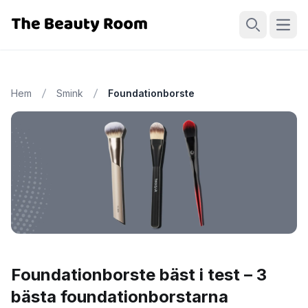
Öppn
Sök
Hem
Smink
Foundationborste
Foundationborste bäst i test – 3
bästa foundationborstarna