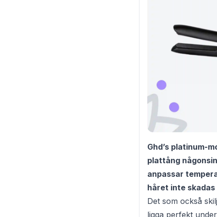
Ghd’s platinum-mod
plattång någonsin
anpassar temperat
håret inte skadas
Det som också skilj
ligga perfekt unde