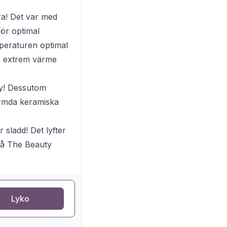
bra! Det var med
för optimal
mperaturen optimal
da extrem värme
ay! Dessutom
ärmda keramiska
 sladd! Det lyfter
 på The Beauty
Lyko