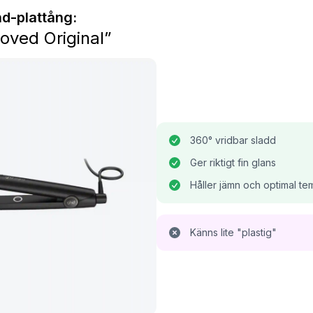
hd-plattång:
oved Original”
360° vridbar sladd
Ger riktigt fin glans
Håller jämn och optimal te
Känns lite "plastig"