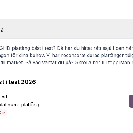
ng
HD plattång bäst i test? Då har du hittat rätt sajt! I den här
gen för dina behov. Vi har recenserat deras plattänger tidi
t till märket. Så vad väntar du på? Skrolla ner till topplistan
t i test 2026
test:
latinum” plattång
0kr