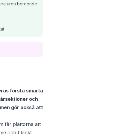
peraturen beroende
tat
deras första smarta
hårsektioner och
 men gör också att
m får plattorna att
rme och blankt,