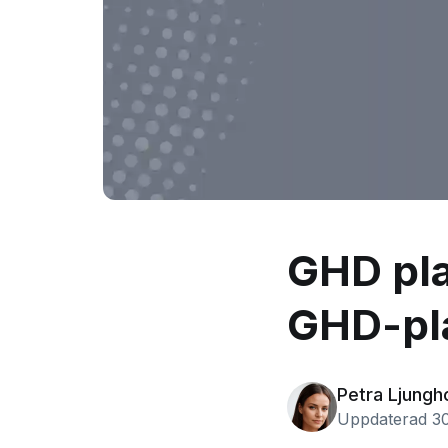
GHD plat
GHD-pl
Petra Ljungh
Uppdaterad 30