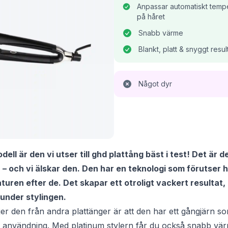
Anpassar automatiskt tem
på håret
Snabb värme
Blankt, platt & snyggt resul
Något dyr
ell är den vi utser till ghd plattång bäst i test! Det är 
 – och vi älskar den. Den har en teknologi som förutser 
uren efter de. Det skapar ett otroligt vackert resultat,
 under stylingen.
er den från andra plattänger är att den har ett gångjärn so
r användning. Med platinum stylern får du också snabb vä