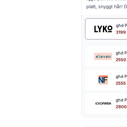
platt, snyggt hår! 
ghd P
3199 
ghd P
2550 
ghd P
2555 
ghd P
2800 