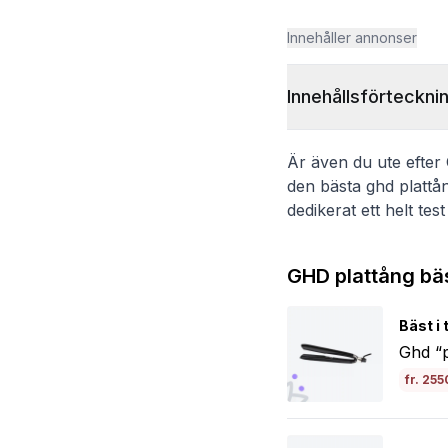
Innehåller annonser
Innehållsförteckni
Är även du ute efter G
den bästa ghd plattån
dedikerat ett helt tes
GHD plattång bäs
Bäst i 
Ghd “p
fr. 255