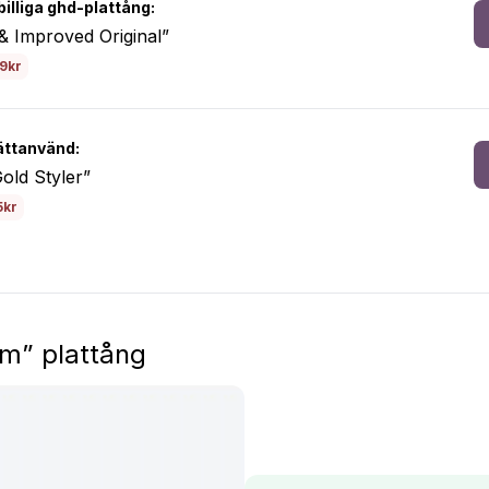
billiga ghd-plattång:
 Improved Original”
99kr
ättanvänd:
old Styler”
5kr
um” plattång