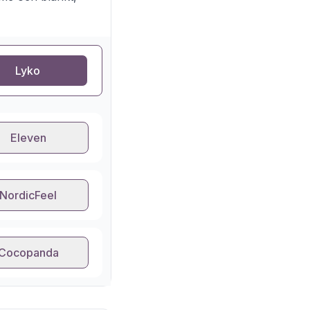
Lyko
Eleven
NordicFeel
Cocopanda