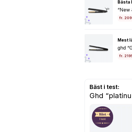
Bästa 
“New &
fr. 20
Mest l
ghd “G
fr. 219
Bäst i test:
Ghd “platin