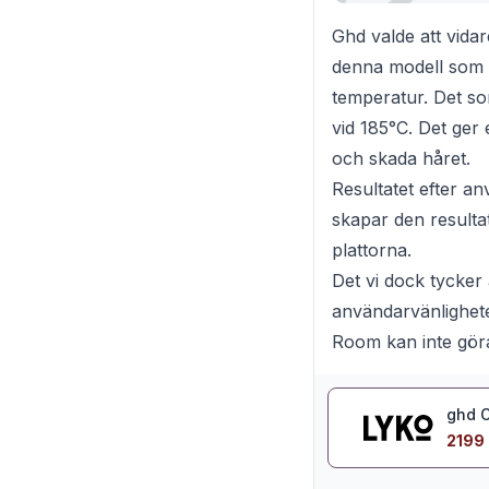
Ghd valde att vidar
denna modell som a
temperatur. Det so
vid 185°C. Det ger
och skada håret.
Resultatet efter a
skapar den result
plattorna.
Det vi dock tycker 
användarvänlighete
Room kan inte gör
ghd O
2199 