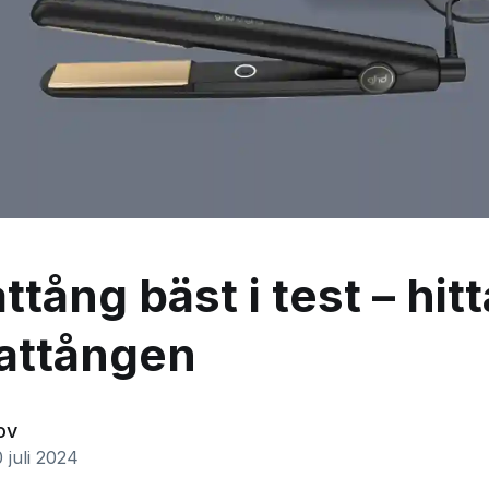
tång bäst i test – hit
attången
ov
 juli 2024