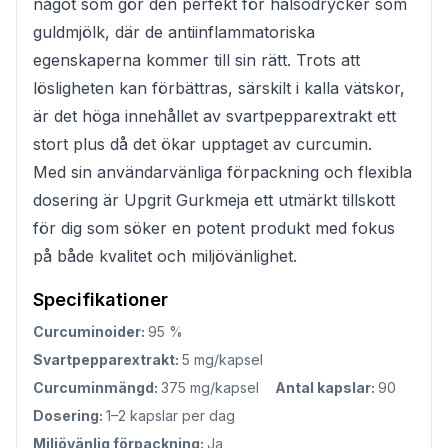
något som gör den perfekt för hälsodrycker som
guldmjölk, där de antiinflammatoriska
egenskaperna kommer till sin rätt. Trots att
lösligheten kan förbättras, särskilt i kalla vätskor,
är det höga innehållet av svartpepparextrakt ett
stort plus då det ökar upptaget av curcumin.
Med sin användarvänliga förpackning och flexibla
dosering är Upgrit Gurkmeja ett utmärkt tillskott
för dig som söker en potent produkt med fokus
på både kvalitet och miljövänlighet.
Specifikationer
Curcuminoider:
95 %
Svartpepparextrakt:
5 mg/kapsel
Curcuminmängd:
375 mg/kapsel
Antal kapslar:
90
Dosering:
1–2 kapslar per dag
Miljövänlig förpackning:
Ja