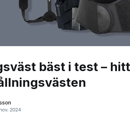
sväst bäst i test – hit
ållningsvästen
asson
 nov. 2024