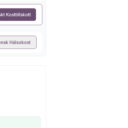
kt Kosttillskott
nsk Hälsokost