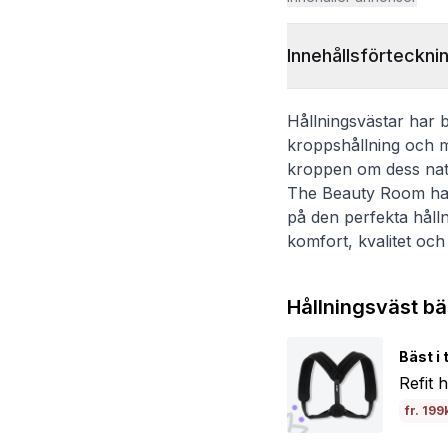
Innehållsförteckni
Hållningsvästar har bl
kroppshållning och 
kroppen om dess natur
The Beauty Room har 
på den perfekta håll
komfort, kvalitet och h
Hållningsväst bä
Bäst i 
Refit 
fr. 199