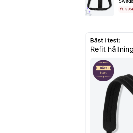
Swedis
fr. 395
Bäst i test:
Refit hållni