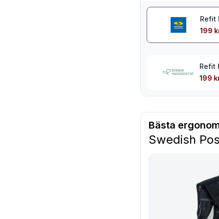
Refit
199 k
Refit
199 k
Bästa ergonom
Swedish Pos