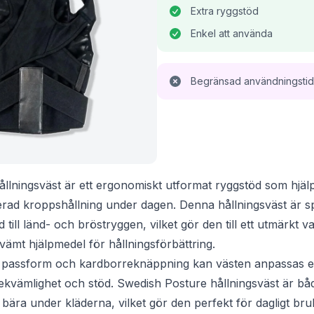
Extra ryggstöd
Enkel att använda
Begränsad användningstid
llningsväst är ett ergonomiskt utformat ryggstöd som hjälpe
rad kroppshållning under dagen. Denna hållningsväst är sp
d till länd- och bröstryggen, vilket gör den till ett utmärkt 
ekvämt hjälpmedel för hållningsförbättring.
a passform och kardborreknäppning kan västen anpassas ef
 bekvämlighet och stöd. Swedish Posture hållningsväst är bå
 bära under kläderna, vilket gör den perfekt för dagligt bruk