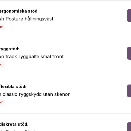
ergonomiska stöd:
h Posture hållningsväst
kr
ryggstöd:
n track ryggbälte smal front
kr
lexibla stöd:
 classic ryggskydd utan skenor
kr
diskreta stöd: