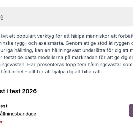
ng
ivit ett populärt verktyg för att hjälpa människor att förbät
minska rygg- och axelsmärta. Genom att ge stöd åt ryggen
liga hållning, kan en hållningsväst underlätta för dig att m
testat de bästa modellerna på marknaden för att ge dig en
ningsvästen. Här presenteras topp fem hållningsvästar so
ållbarhet – allt för att hjälpa dig att hitta rätt.
st i test 2026
test:
hållningsbandage
kr