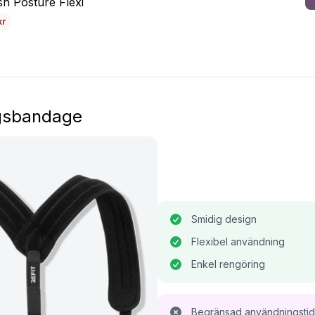
h Posture Flexi
kr
ngsbandage
Smidig design
Flexibel användning
Enkel rengöring
Begränsad användningstid