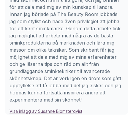
med skönhet och smink att göra, och jag brinner
för att dela med mig av min kunskap till andra.
Innan jag började på The Beauty Room jobbade
jag som stylist och hade även privilegiet att jobba
för ett känt sminkmärke. Genom detta arbete fick
jag möjlighet att arbeta med några av de bästa
sminkprodukterna på marknaden och lära mig
massor om olika tekniker. Som skribent får jag
möjlighet att dela med mig av mina erfarenheter
och ge läsarna tips och råd om allt från
grundläggande sminktekniker till avancerade
skönhetsknep. Det är verkligen en dröm som gått i
uppfyllelse att få jobba med det jag älskar och jag
hoppas kunna fortsätta inspirera andra att
experimentera med sin skönhet!
Visa inlägg av Susanne Blomsterqvist