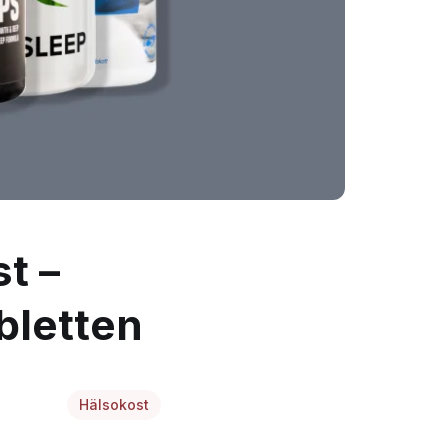
t –
bletten
Hälsokost