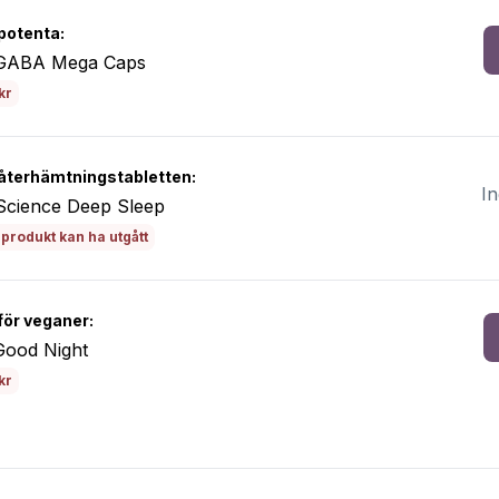
potenta:
GABA Mega Caps
kr
återhämtningstabletten:
In
Science Deep Sleep
produkt kan ha utgått
för veganer:
Good Night
kr