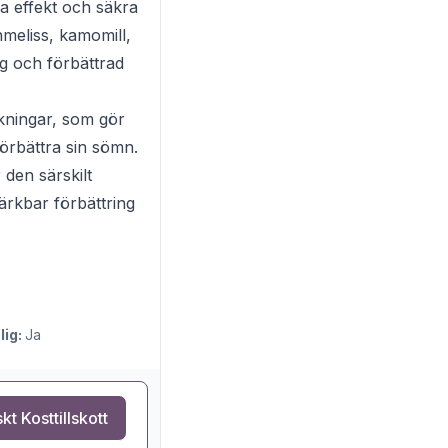
ga effekt och säkra
meliss, kamomill,
g och förbättrad
kningar, som gör
 förbättra sin sömn.
 den särskilt
rkbar förbättring
lig:
Ja
kt Kosttillskott