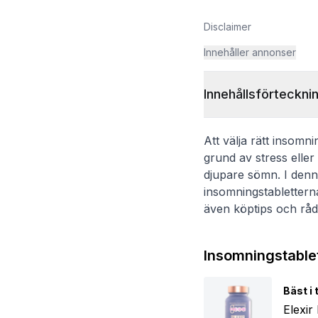
Disclaimer
Innehåller annonser
Innehållsförteckni
Att välja rätt insomni
grund av stress eller
djupare sömn. I denn
insomningstablettern
även köptips och råd
Insomningstablet
Bäst i 
Elexi