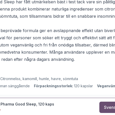
Sleep har fått utmärkelsen bäst i test tack vare sin pålitli
nna produkt kombinerar naturliga ingredienser som citron
ömntuta, som tillsammans bidrar till en snabbare insomnin
 beprövade formula ger en avslappnande effekt utan biver
t val för personer som söker ett tryggt och effektivt sätt att
om veganvänlig och fri från onödiga tillsatser, därmed blir
lsomedvetna konsumenter. Många användare upplever en mä
t redan efter några dagars användning.
:
Citronmeliss, kamomill, humle, havre, sömntuta
 innan sänggående
Förpackningsstorlek:
120 kapslar
Veganvän
r Pharma Good Sleep, 120 kaps
Svens
r