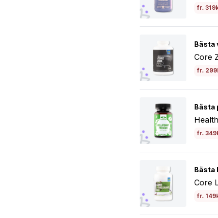
fr. 319
Bästa 
Core 
fr. 299
Bästa 
Healt
fr. 349
Bästa b
Core L
fr. 149