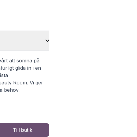
svårt att somna på
rligt glida in i en
ästa
eauty Room. Vi ger
na behov.
Till butik