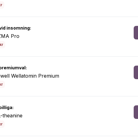
kr
vid insomning:
ZMA Pro
kr
premiumval:
hwell Wellatomin Premium
kr
illiga:
-theanine
kr