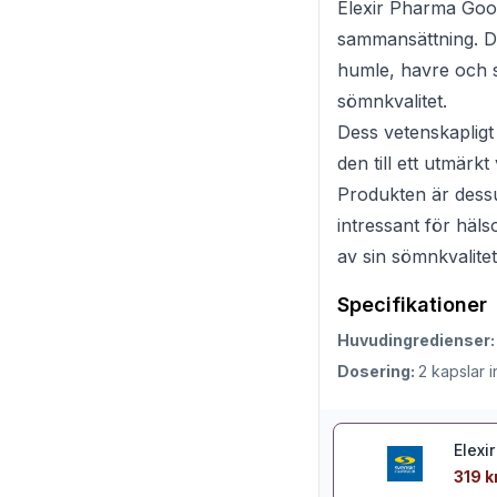
Elexir Pharma Good 
sammansättning. De
humle, havre och s
sömnkvalitet.
Dess vetenskapligt
den till ett utmärk
Produkten är dessut
intressant för hä
av sin sömnkvalite
Specifikationer
Huvudingredienser
Dosering:
2 kapslar
Elexi
319 k