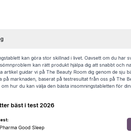
ng
ngstablett kan göra stor skillnad i livet. Oavsett om du har 
 sömnproblem kan rätt produkt hjälpa dig att snabbt och natu
a artikel guidar vi på The Beauty Room dig genom de sju b
a på marknaden, baserat på testresultat från oss på The B
 om hur du kan välja den bästa insomningstabletten för di
ter bäst i test 2026
test:
r Pharma Good Sleep