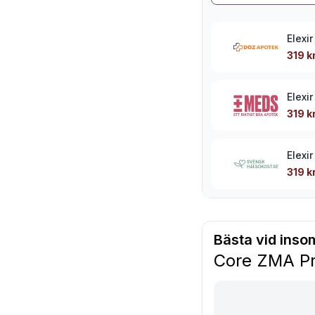
Elexi
319 k
Elexi
319 k
Elexi
319 k
Bästa vid inso
Core ZMA P