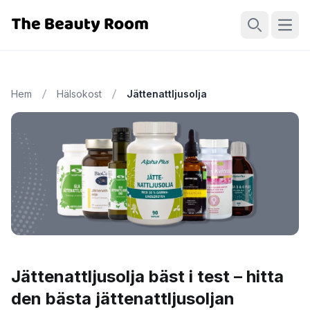
Öppn
Sök
Hem
Hälsokost
Jättenattljusolja
Jättenattljusolja bäst i test – hitta
den bästa jättenattljusoljan