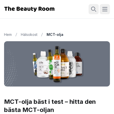
Öppn
Sök
Hem
Hälsokost
MCT-olja
MCT-olja bäst i test – hitta den
bästa MCT-oljan