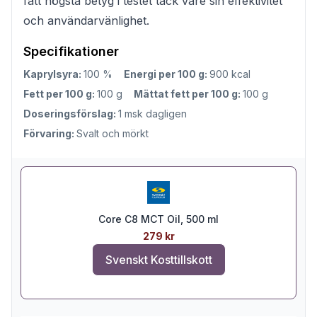
fått högsta betyg i testet tack vare sin effektivitet
och användarvänlighet.
Specifikationer
Kaprylsyra:
100 %
Energi per 100 g:
900 kcal
Fett per 100 g:
100 g
Mättat fett per 100 g:
100 g
Doseringsförslag:
1 msk dagligen
Förvaring:
Svalt och mörkt
Core C8 MCT Oil, 500 ml
279 kr
Svenskt Kosttillskott