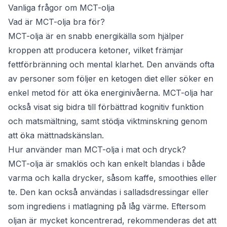
Vanliga frågor om MCT-olja
Vad är MCT-olja bra för?
MCT-olja är en snabb energikälla som hjälper
kroppen att producera ketoner, vilket främjar
fettförbränning och mental klarhet. Den används ofta
av personer som följer en ketogen diet eller söker en
enkel metod för att öka energinivåerna. MCT-olja har
också visat sig bidra till förbättrad kognitiv funktion
och matsmältning, samt stödja viktminskning genom
att öka mättnadskänslan.
Hur använder man MCT-olja i mat och dryck?
MCT-olja är smaklös och kan enkelt blandas i både
varma och kalla drycker, såsom kaffe, smoothies eller
te. Den kan också användas i salladsdressingar eller
som ingrediens i matlagning på låg värme. Eftersom
oljan är mycket koncentrerad, rekommenderas det att