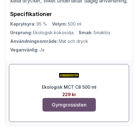
kalla drycker, vilket underlättar daglig användning.
Specifikationer
Kaprylsyra:
95 %
Volym:
500 ml
Ursprung:
Ekologisk kokosolja
Smak:
Smaklös
Användningsområde:
Mat och dryck
Veganvänlig:
Ja
Ekologisk MCT C8 500 ml
229 kr
Gymgrossisten