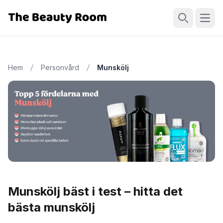
Öppn
Sök
Hem
Personvård
Munskölj
Munskölj bäst i test – hitta det
bästa munskölj