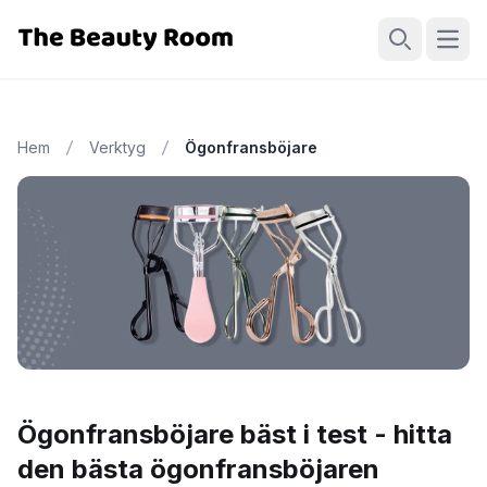
Öppn
Sök
Hem
Verktyg
Ögonfransböjare
Ögonfransböjare bäst i test - hitta
den bästa ögonfransböjaren