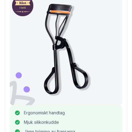
Ergonomiskt handtag
Mjuk silikonkudde
Jämn böjning av fransarna