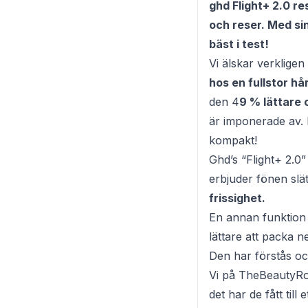
ghd Flight+ 2.0 r
och reser. Med sin
bäst i test!
Vi älskar verklige
hos en fullstor hå
den 4
9 % lättare 
är imponerade av.
kompakt!
Ghd’s “Flight+ 2.0
erbjuder fönen slät
frissighet.
En annan funktion 
lättare att packa 
Den har förstås o
Vi på TheBeautyRoo
det har de fått til