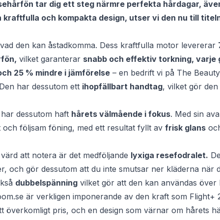
esehårfön tar dig ett steg närmre perfekta hårdagar, äve
 kraftfulla och kompakta design, utser vi den nu till tit
n vad den kan åstadkomma. Dess kraftfulla motor levererar
rfön,
vilket garanterar
snabb och effektiv torkning, varje
och 25 % mindre i jämförelse
– en bedrift vi på The Beaut
 Den har dessutom ett
ihopfällbart handtag
, vilket gör de
” har dessutom haft
hårets välmående i fokus
. Med sin ava
 och följsam föning, med ett resultat fyllt av
frisk glans
oc
värd att notera är det medföljande
lyxiga resefodralet.
De
ner, och gör dessutom att du inte smutsar ner kläderna när d
ckså
dubbelspänning
vilket gör att den kan användas över 
m.se är verkligen imponerande av den kraft som Flight+ 2
l ett överkomligt pris, och en design som värnar om hårets hä