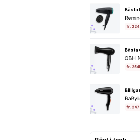
Bästa 
Remin
fr. 224
Bästa u
OBH N
fr. 254
Billiga
BaByli
fr. 247