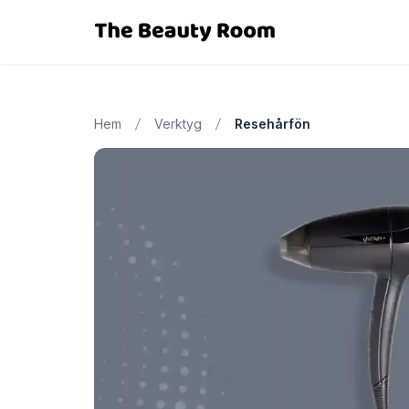
Hem
Verktyg
Resehårfön