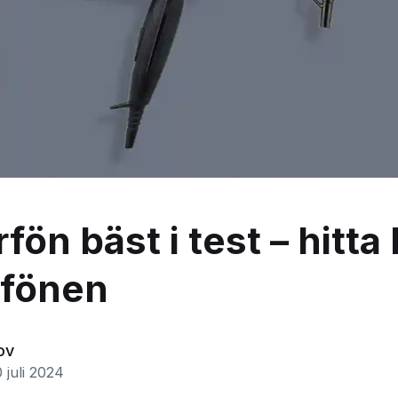
ön bäst i test – hitta
rfönen
ov
 juli 2024