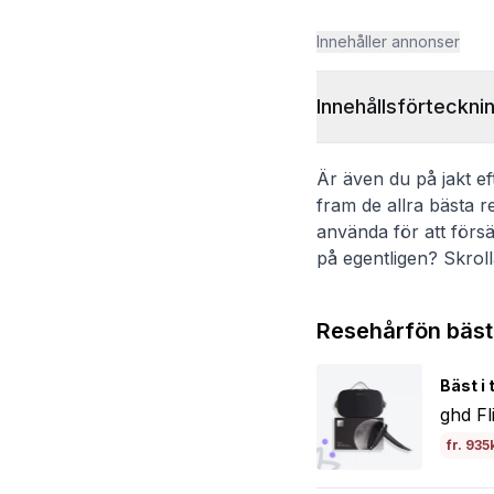
Innehåller annonser
Innehållsförteckni
Är även du på jakt eft
fram de allra bästa r
använda för att försäk
på egentligen? Skrolla
Resehårfön bäst 
Bäst i 
ghd Fl
fr. 935