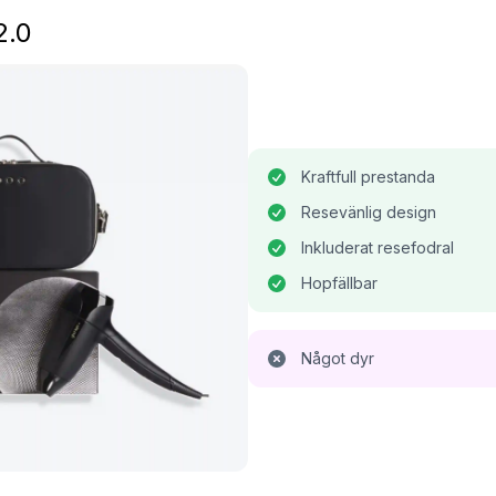
2.0
Kraftfull prestanda
Resevänlig design
Inkluderat resefodral
Hopfällbar
Något dyr