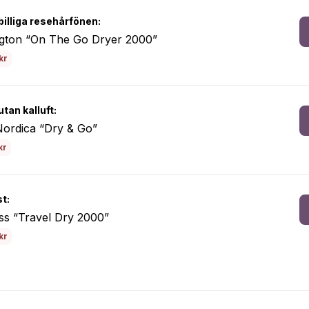
billiga resehårfönen:
gton “On The Go Dryer 2000”
kr
tan kalluft:
ordica “Dry & Go”
kr
st:
ss “Travel Dry 2000”
kr