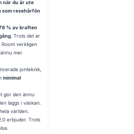
n när du är ute
eln som resehårfön
78 % av kraften
 gång
. Trots det är
y Room verkligen
n ännu mer
ncerade jonteknik,
h
minimal
t gör den ännu
en läggs i väskan.
hela världen.
.0 erbjuder. Trots
lsa.