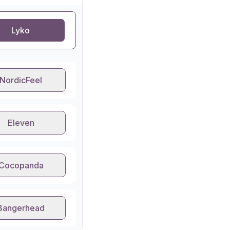
Lyko
NordicFeel
Eleven
Cocopanda
Bangerhead