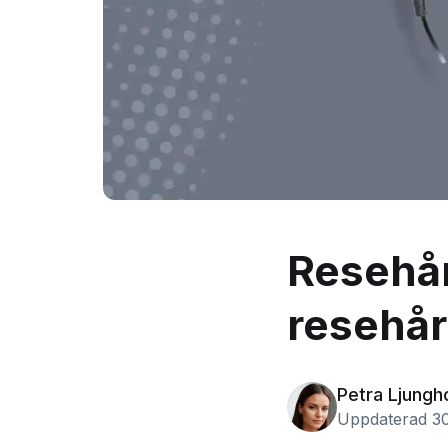
Resehårf
resehå
Petra Ljungh
Uppdaterad 30