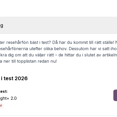
ng
er resehårfön bäst i test? Då har du kommit till rätt ställe!
esehårfönerna utefter olika behov. Dessutom har vi satt iho
ra dig om att du väljer rätt – de hittar du i slutet av artike
 ner till topplistan redan nu!
i test 2026
test:
ight+ 2.0
kr