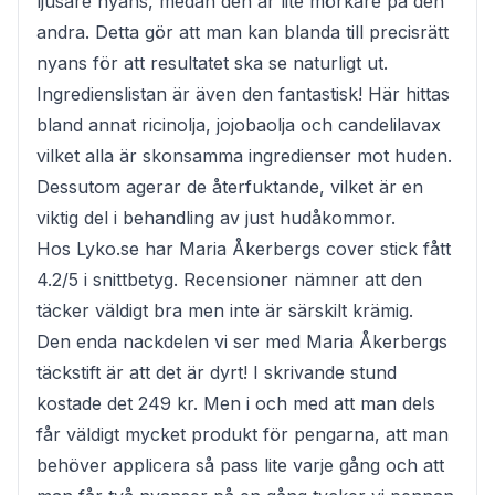
ljusare nyans, medan den är lite mörkare på den
andra. Detta gör att man kan blanda till precisrätt
nyans för att resultatet ska se naturligt ut.
Ingredienslistan är även den fantastisk! Här hittas
bland annat ricinolja, jojobaolja och candelilavax
vilket alla är skonsamma ingredienser mot huden.
Dessutom agerar de återfuktande, vilket är en
viktig del i behandling av just hudåkommor.
Hos Lyko.se har Maria Åkerbergs cover stick fått
4.2/5 i snittbetyg. Recensioner nämner att den
täcker väldigt bra men inte är särskilt krämig.
Den enda nackdelen vi ser med Maria Åkerbergs
täckstift är att det är dyrt! I skrivande stund
kostade det 249 kr. Men i och med att man dels
får väldigt mycket produkt för pengarna, att man
behöver applicera så pass lite varje gång och att