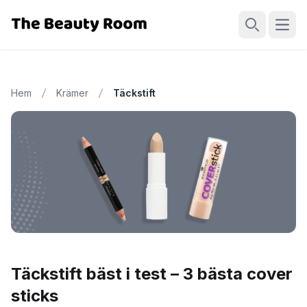
Öppn
Sök
Hem
Krämer
Täckstift
Täckstift bäst i test – 3 bästa cover
sticks