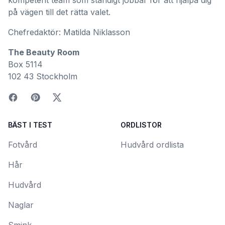
kompetent team som ständigt jobbar för att hjälpa dig
på vägen till det rätta valet.
Chefredaktör: Matilda Niklasson
The Beauty Room
Box 5114
102 43 Stockholm
BÄST I TEST
ORDLISTOR
Fotvård
Hudvård ordlista
Hår
Hudvård
Naglar