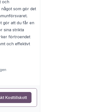
et och
r, något som gör det
a immunförsvaret.
t gör att du får en
 sina strikta
ärker förtroendet
mt och effektivt
ligen
kt Kosttillskott