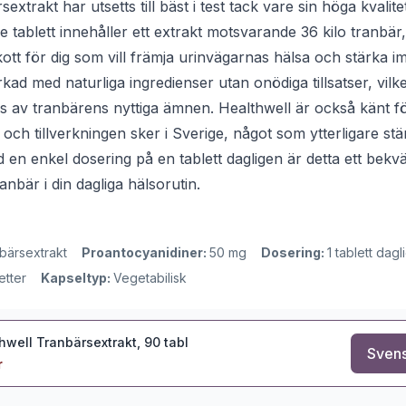
extrakt har utsetts till bäst i test tack vare sin höga kvalit
e tablett innehåller ett extrakt motsvarande 36 kilo tranbä
tillskott för dig som vill främja urinvägarnas hälsa och stärk
rkad med naturliga ingredienser utan onödiga tillsatser, vilke
s av tranbärens nyttiga ämnen. Healthwell är också känt för
 och tillverkningen sker i Sverige, något som ytterligare st
en enkel dosering på en tablett dagligen är detta ett bekvä
ranbär i din dagliga hälsorutin.
bärsextrakt
Proantocyanidiner:
50 mg
Dosering:
1 tablett dag
etter
Kapseltyp:
Vegetabilisk
hwell Tranbärsextrakt, 90 tabl
Svens
r