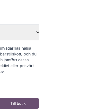
rinvägarnas hälsa
ärstillskott, och du
h jämfört dessa
ktivt eller prisvärt
ov.
Till butik