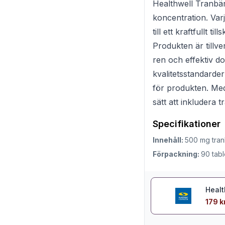
Healthwell Tranbärs
koncentration. Varj
till ett kraftfullt 
Produkten är tillve
ren och effektiv do
kvalitetsstandarder
för produkten. Med 
sätt att inkludera t
Specifikationer
Innehåll:
500 mg tran
Förpackning:
90 tabl
Healt
179 k