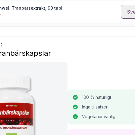
hwell Tranbärsextrakt, 90 tabl
Sve
r
:
Tranbärskapslar
100 % naturligt
Inga tillsatser
Vegetarianvänlig