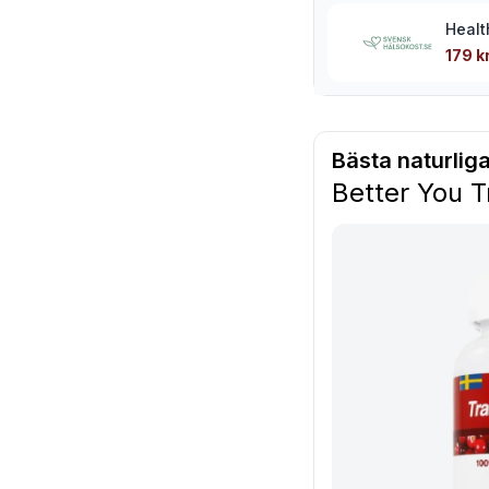
Healt
179 k
Bästa naturliga
Better You 