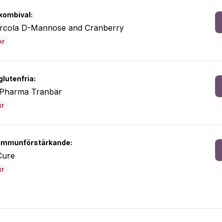
kombival:
rcola D-Mannose and Cranberry
kr
glutenfria:
r Pharma Tranbär
kr
immunförstärkande:
Cure
kr