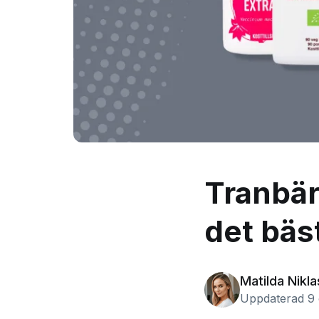
Tranbärs
det bäst
Matilda Nikl
Uppdaterad 9 