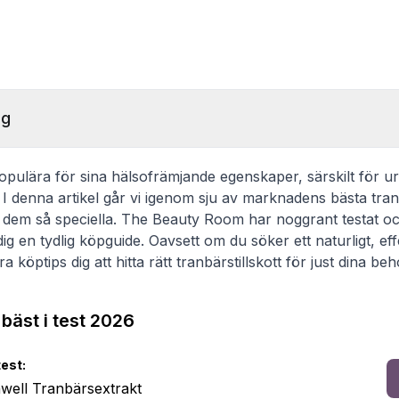
ng
populära för sina hälsofrämjande egenskaper, särskilt för u
 denna artikel går vi igenom sju av marknadens bästa tranb
 dem så speciella. The Beauty Room har noggrant testat oc
ig en tydlig köpguide. Oavsett om du söker ett naturligt, effe
åra köptips dig att hitta rätt tranbärstillskott för just dina beh
 bäst i test 2026
test:
well Tranbärsextrakt