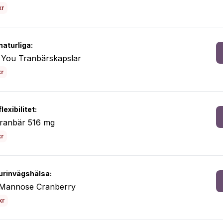
kr
naturliga:
 You Tranbärskapslar
kr
lexibilitet:
ranbär 516 mg
kr
urinvägshälsa:
annose Cranberry
kr