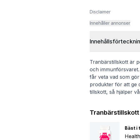
Disclaimer
Innehåller annonser
Innehållsförteckni
Tranbärstillskott är 
och immunförsvaret. I
får veta vad som gör
produkter för att ge d
tillskott, så hjälper v
Tranbärstillskott
Bäst i 
Health