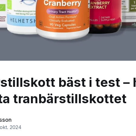
tillskott bäst i test – 
a tranbärstillskottet
asson
okt. 2024