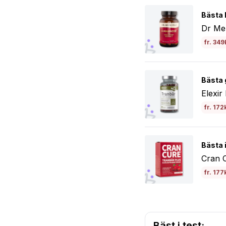
Bästa 
Dr Me
fr. 349
Bästa 
Elexi
fr. 172
Bästa 
Cran 
fr. 177
Bäst i test: