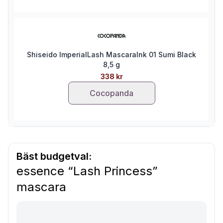
Shiseido ImperialLash MascaraInk 01 Sumi Black
8,5 g
338 kr
Cocopanda
Bäst budgetval:
essence “Lash Princess”
mascara