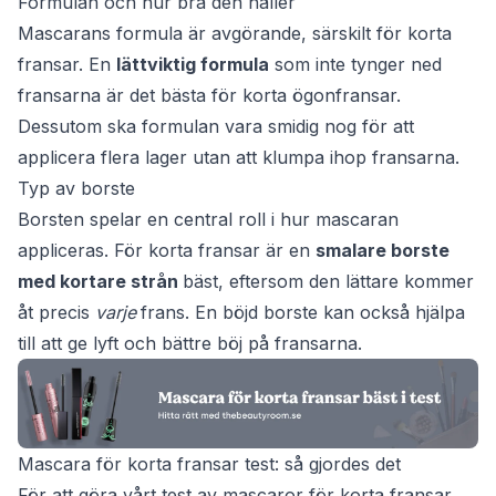
Formulan och hur bra den håller
Mascarans formula är avgörande, särskilt för korta
fransar. En
lättviktig formula
som inte tynger ned
fransarna är det bästa för korta ögonfransar.
Dessutom ska formulan vara smidig nog för att
applicera flera lager utan att klumpa ihop fransarna.
Typ av borste
Borsten spelar en central roll i hur mascaran
appliceras. För korta fransar är en
smalare borste
med kortare strån
bäst, eftersom den lättare kommer
åt precis
varje
frans. En böjd borste kan också hjälpa
till att ge lyft och bättre böj på fransarna.
Mascara för korta fransar test: så gjordes det
För att göra vårt test av mascaror för korta fransar