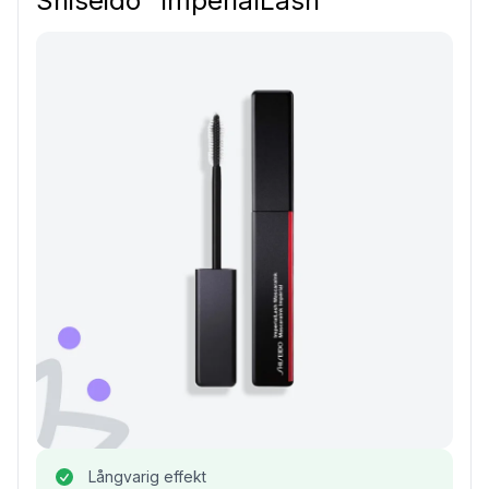
Shiseido “ImperialLash”
Långvarig effekt