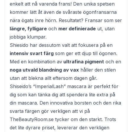
enkelt att nå varenda frans! Den unika spetsen
kommer lätt åt även de svåraste ögonfransarna
nära ögats inre hörn. Resultatet? Fransar som ser
längre, fylligare
och
mer definierade
ut, utan
jobbiga klumpar.
Shiesido har dessutom valt att fokusera på en
intensiv svart färg
som ger ett djup till ögonen.
Med en kombination av
ultrafina pigment
och en
noga utvald blandning av vax
håller den stilen
utan att blekna allt eftersom dagen går.
Shiseido’s “ImperialLash” mascara är perfekt för
dig som kan tänka dig att spendera lite extra på
din mascara. Den innovativa borsten och den rika
svarta färgen gör verkligen att vi på
TheBeautyRoom.se tycker om den starkt. Trots
det lite dyrare priset, levererar den verkligen