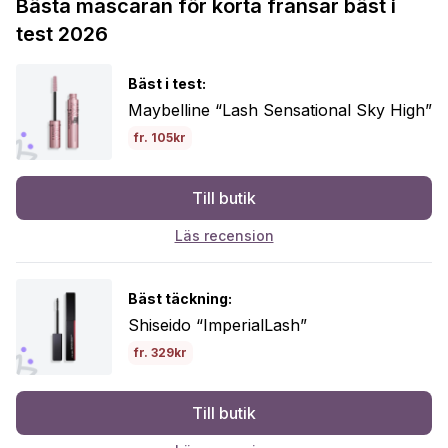
Bästa mascaran för korta fransar bäst i
test 2026
Bäst i test:
Maybelline “Lash Sensational Sky High”
fr. 105kr
Till butik
Läs recension
Bäst täckning:
Shiseido “ImperialLash”
fr. 329kr
Till butik