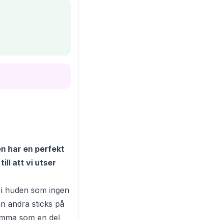
en har en perfekt
ll att vi utser
r i huden som ingen
ån andra sticks på
samma som en del