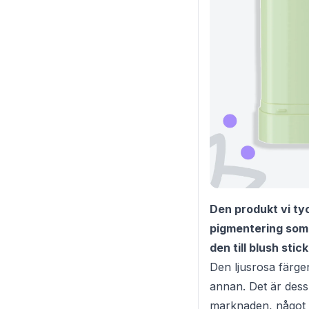
Den produkt vi tyc
pigmentering som ä
den till blush stick
Den ljusrosa färge
annan. Det är dessu
marknaden, något s