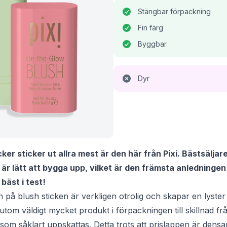
Stängbar förpackning
Fin färg
Byggbar
Dyr
ker sticker ut allra mest är den här från Pixi. Bästsäljar
r lätt att bygga upp, vilket är den främsta anledningen ti
 bäst i test!
n på blush sticken är verkligen otrolig och skapar en lyste
tom väldigt mycket produkt i förpackningen till skillnad fr
om såklart uppskattas. Detta trots att prislappen är den