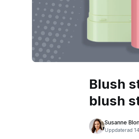
Blush st
blush s
Susanne Blo
Uppdaterad 14