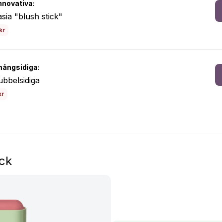
nnovativa:
sia "blush stick"
kr
ångsidiga:
bbelsidiga
kr
ick