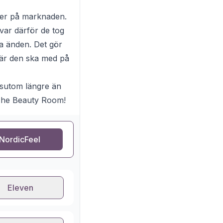
ller på marknaden.
 var därför de tog
na änden. Det gör
 när den ska med på
ssutom längre än
The Beauty Room!
NordicFeel
Eleven