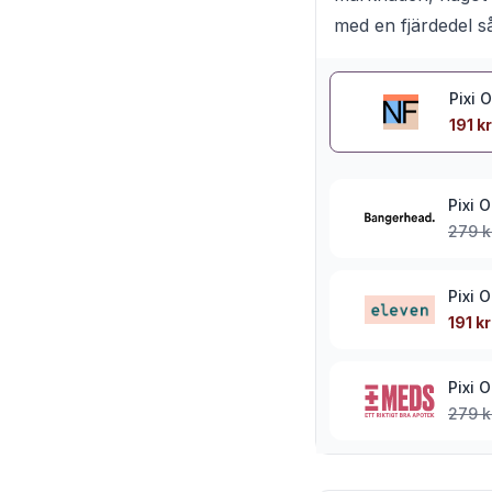
med en fjärdedel s
Pixi 
191 kr
Pixi 
279 k
Pixi 
191 kr
Pixi 
279 k