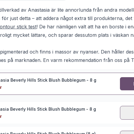
tillverkad av Anastasia är lite annorlunda från andra mode
för just detta – att addera något extra till produkterna, det
ontour stick test
! De har nämligen valt att ha en borste i e
troligt mycket lättare, och sparar dessutom plats i väskan
a pigmenterad och finns i massor av nyanser. Den håller de
hes på marknaden. En varm rekommendation från oss på 
asia Beverly Hills Stick Blush Bubblegum - 8 g
r
asia Beverly Hills Stick Blush Bubblegum - 8 g
r
asia Beverly Hills Stick Blush Bubblegum (8 g)