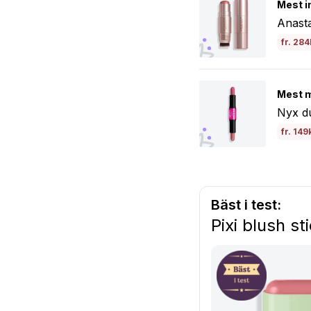
Mest i
Anasta
fr. 284
Mest m
Nyx du
fr. 149
Bäst i test:
Pixi blush st