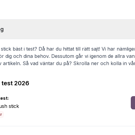
ng
tick bäst i test? Då har du hittat till rätt sajt! Vi har nämlig
ör dig och dina behov. Dessutom går vi igenom de allra van
av artikeln. Så vad väntar du på? Skrolla ner och kolla in vår
i test 2026
test:
ush stick
kr