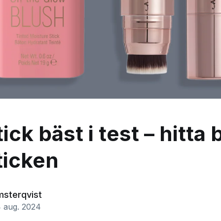
ick bäst i test – hitta 
ticken
msterqvist
 aug. 2024