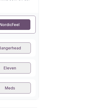
NordicFeel
Bangerhead
Eleven
Meds