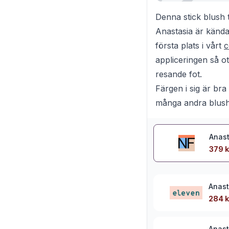
Denna stick blush 
Anastasia är kända 
första plats i vårt
c
appliceringen så o
resande fot.
Färgen i sig är br
många andra blus
Anast
379 k
Anast
284 k
Anast