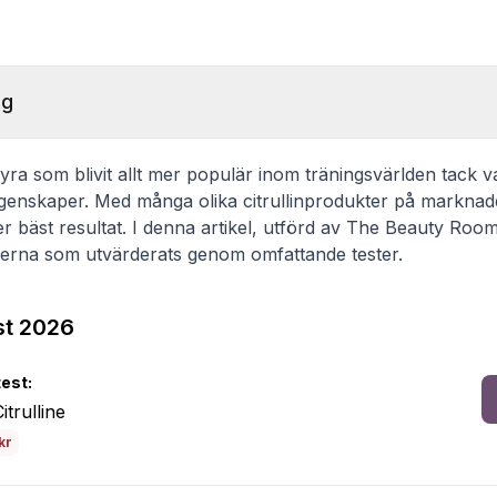
ng
syra som blivit allt mer populär inom träningsvärlden tack v
genskaper. Med många olika citrullinprodukter på marknad
er bäst resultat. I denna artikel, utförd av The Beauty Roo
kterna som utvärderats genom omfattande tester.
est 2026
test:
itrulline
kr