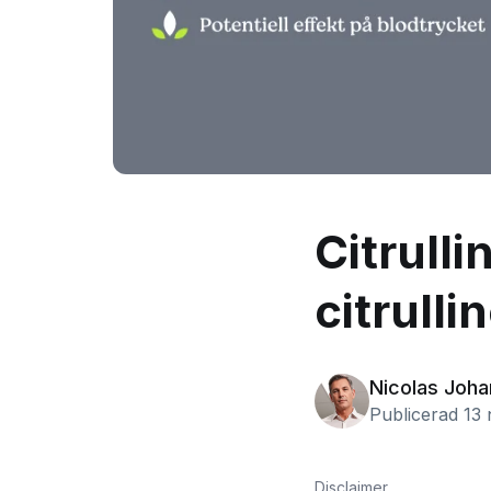
Citrulli
citrulli
Nicolas Joh
Publicerad 13
Disclaimer