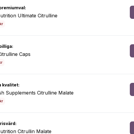
premiumval:
utrition Ultimate Citrulline
kr
illiga:
itrulline Caps
kr
 kvalitet:
h Supplements Citrulline Malate
kr
risvärd:
utrition Citrullin Malate