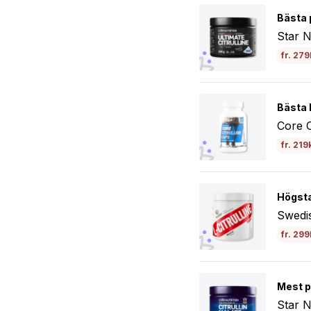
Bästa 
Star N
fr. 279
Bästa b
Core C
fr. 219
Högsta
Swedis
fr. 299
Mest p
Star N