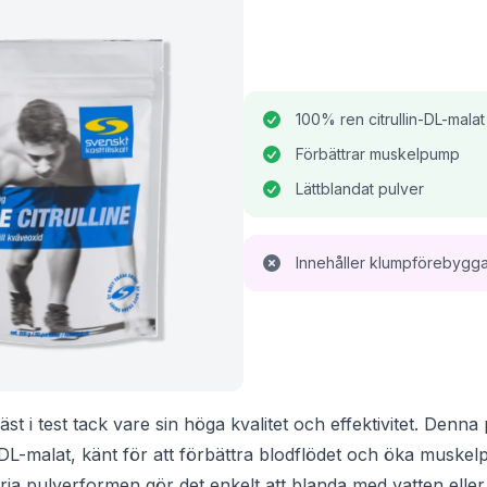
100% ren citrullin-DL-malat
Förbättrar muskelpump
Lättblandat pulver
Innehåller klumpförebygg
bäst i test tack vare sin höga kvalitet och effektivitet. Denna
-DL-malat, känt för att förbättra blodflödet och öka musk
ria pulverformen gör det enkelt att blanda med vatten elle