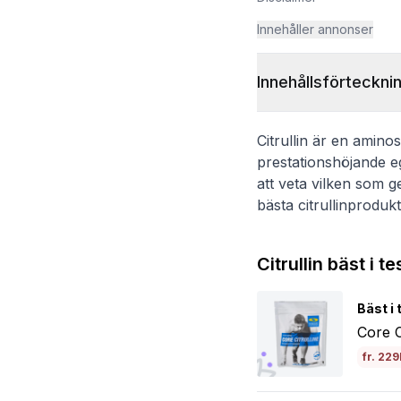
Innehåller annonser
Innehållsförteckni
Citrullin är en amino
prestationshöjande e
att veta vilken som g
bästa citrullinprodu
Citrullin bäst i t
Bäst i 
Core C
fr. 229