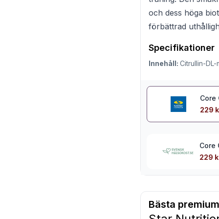
och dess höga biot
förbättrad uthållig
Specifikationer
Innehåll:
Citrullin-DL-
Core 
229 k
Core 
229 k
Bästa premium
Star Nutritio