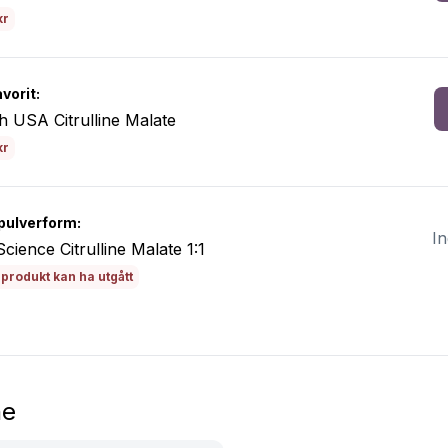
kr
vorit:
h USA Citrulline Malate
kr
pulverform:
In
cience Citrulline Malate 1:1
produkt kan ha utgått
ne