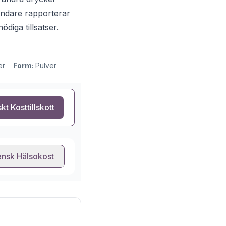
ändare rapporterar
diga tillsatser.
er
Form:
Pulver
kt Kosttillskott
nsk Hälsokost