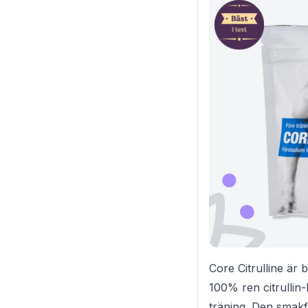
Core Citrulline är 
100% ren citrullin
träning. Den smakf