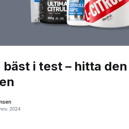
n bäst i test – hitta de
nen
ansen
 nov. 2024