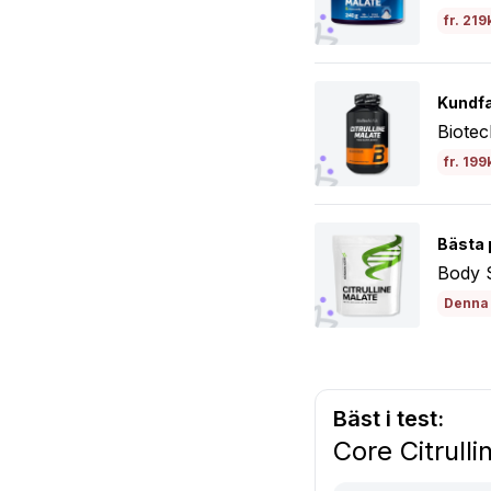
fr. 219
Kundfa
Biotec
fr. 199
Bästa 
Body S
Denna 
Bäst i test:
Core Citrulli