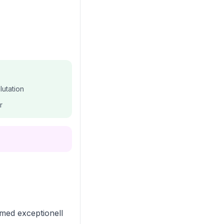
utation
r
t med exceptionell