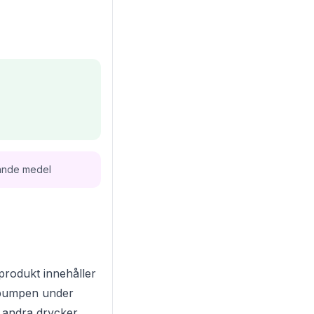
ande medel
 produkt innehåller
elpumpen under
r andra drycker