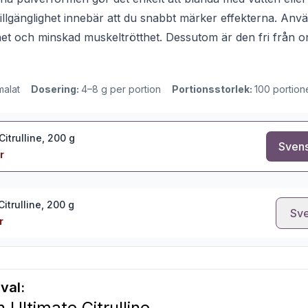
illgänglighet innebär att du snabbt märker effekterna. Anv
het och minskad muskeltrötthet. Dessutom är den fri från onö
malat
Dosering:
4–8 g per portion
Portionsstorlek:
100 portion
Citrulline, 200 g
Svens
r
Citrulline, 200 g
Sve
r
val:
n Ultimate Citrulline