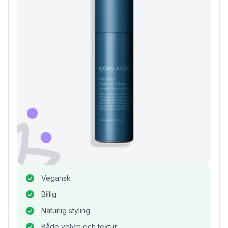
Vegansk
Billig
Naturlig styling
Både volym och textur