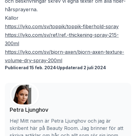
och beskrivningar skrev vi egna texter om alla fiber-
hårsprayerna.
Källor
https://lyko.com/sv/toppik/toppik-fiberhold-spray
https://lyko.com/sv/ref/ref.-thickening-spray-215-
300ml
https://lyko.com/sv/bjorn-axen/bjorn-axen-texture-
volume-dry-spray-200ml
Publicerad 15 feb. 2024
Uppdaterad 2 juli 2024
Petra Ljunghov
Hej! Mitt namn är Petra Ljunghov och jag är
skribent här på Beauty Room. Jag brinner för att
skriva artiklar om hår och allt som rör sig inom