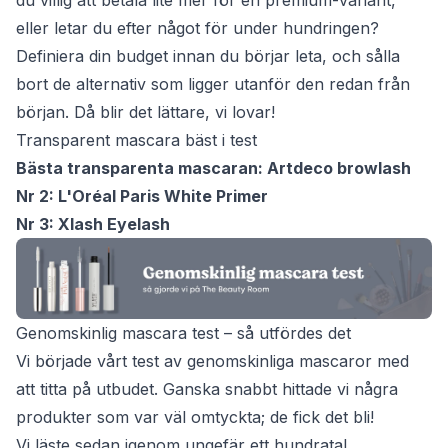
du villig att betala lite mer för en premium-variant,
eller letar du efter något för under hundringen?
Definiera din budget innan du börjar leta, och sålla
bort de alternativ som ligger utanför den redan från
början. Då blir det lättare, vi lovar!
Transparent mascara bäst i test
Bästa transparenta mascaran: Artdeco browlash
Nr 2: L'Oréal Paris White Primer
Nr 3: Xlash Eyelash
Genomskinlig mascara test – så utfördes det
Vi började vårt test av genomskinliga mascaror med
att titta på utbudet. Ganska snabbt hittade vi några
produkter som var väl omtyckta; de fick det bli!
Vi läste sedan igenom ungefär ett hundratal