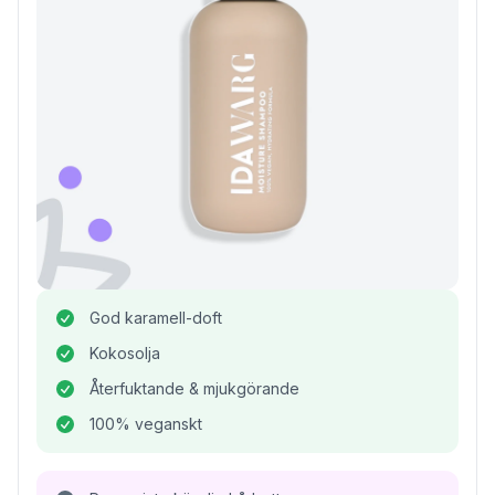
God karamell-doft
Kokosolja
Återfuktande & mjukgörande
100% veganskt