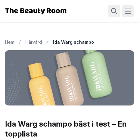
Öppn
Sök
Hem
Hårvård
Ida Warg schampo
Ida Warg schampo bäst i test – En
topplista