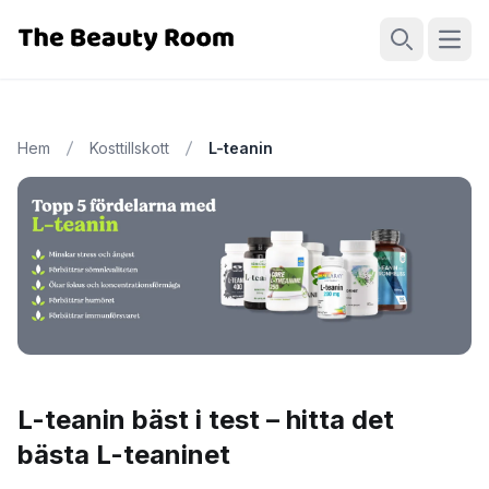
Öppn
Sök
Hem
Kosttillskott
L-teanin
L-teanin bäst i test – hitta det
bästa L-teaninet