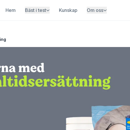
Hem
Bäst i test
Kunskap
Om oss
ing