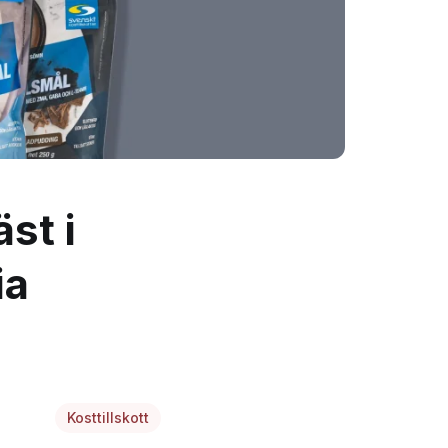
st i
ia
Kosttillskott