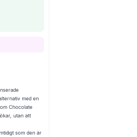
anserade
alternativ med en
 som Chocolate
ökar, utan att
mtidigt som den är