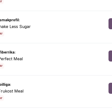
kr
smakprofil:
Shake Less Sugar
kr
iberrika:
Perfect Meal
kr
illiga:
Frukost Meal
kr