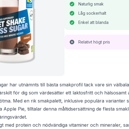
Naturlig smak
Låg sockerhalt
Enkel att blanda
Relativt högt pris
gar har utnämnts till bästa smakprofil tack vare sin välbal
skilt för dig som värdesätter ett laktosfritt och hälsosamt 
sötma. Med en rik smakpalett, inklusive populära varianter
 Apple Pie, tilltalar denna måltidsersättning de flesta smakl
äringsvärdet.
ligt med protein och nödvändiga vitaminer och mineraler, sa