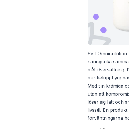
Self Omninutrition 
näringsrika sammans
måltidsersättning.
muskeluppbyggnad o
Med sin krämiga och
utan att kompromis
löser sig lätt och 
livsstil. En produk
förväntningarna h