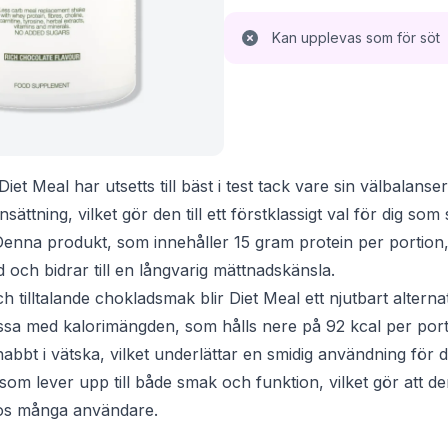
Kan upplevas som för söt
Diet Meal har utsetts till bäst i test tack vare sin välbalans
ättning, vilket gör den till ett förstklassigt val för dig som
 Denna produkt, som innehåller 15 gram protein per portion,
ch bidrar till en långvarig mättnadskänsla.
 tilltalande chokladsmak blir Diet Meal ett njutbart alternat
sa med kalorimängden, som hålls nere på 92 kcal per port
snabbt i vätska, vilket underlättar en smidig användning för 
t som lever upp till både smak och funktion, vilket gör att d
os många användare.