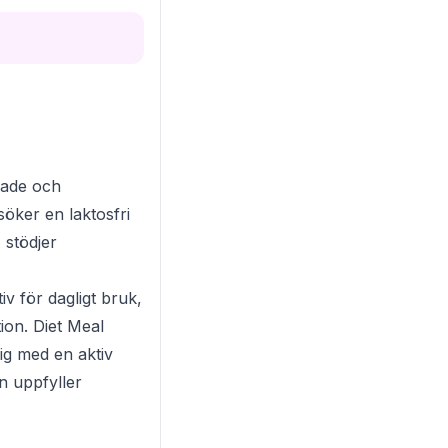
erade och
 söker en laktosfri
 stödjer
iv för dagligt bruk,
ion. Diet Meal
dig med en aktiv
en uppfyller