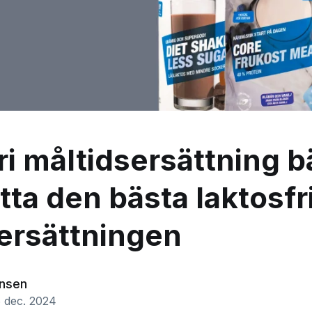
ri måltidsersättning bä
itta den bästa laktosfr
ersättningen
ansen
 dec. 2024