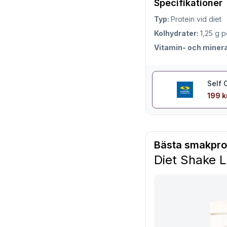
Specifikationer
Typ:
Protein vid diet
Kolhydrater:
1,25 g p
Vitamin- och minera
Self 
199 k
Bästa smakprof
Diet Shake 