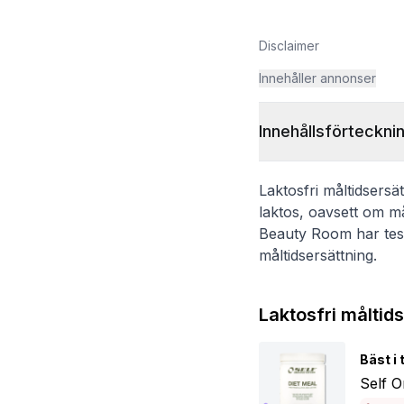
Disclaimer
Innehåller annonser
Innehållsförteckni
Laktosfri måltidsersä
laktos, oavsett om må
Beauty Room har testa
måltidsersättning.
Laktosfri måltids
Bäst i 
Self O