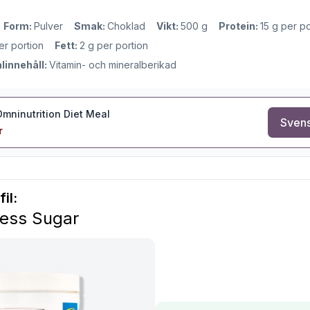
Form:
Pulver
Smak:
Choklad
Vikt:
500 g
Protein:
15 g per po
er portion
Fett:
2 g per portion
linnehåll:
Vitamin- och mineralberikad
Omninutrition Diet Meal
Svens
r
il:
Less Sugar