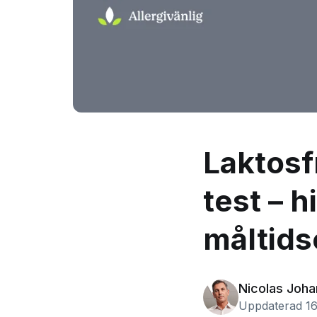
Laktosf
test – h
måltids
Nicolas Joh
Uppdaterad 16