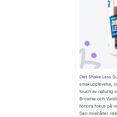
Diet Shake Less Su
smakupplevelse, sär
touch av naturlig 
Brownie och Vanilla
förlora fokus på n
Den innehåller rik