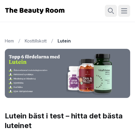
Öppn
Sök
Hem
Kosttillskott
Lutein
Lutein bäst i test – hitta det bästa
luteinet