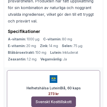
prisvärdheten. Produkten har fått uppskattning
för sin kombination av naturliga och noggrant
utvalda ingredienser, vilket gör den till ett tryggt
och prisvärt val.
Specifikationer
A-vitamin:
1000 µg
C-vitamin:
80 mg
E-vitamin:
20 mg
Zink:
14 mg
Selen:
75 µg
Blåbärsextrakt:
150 mg
Lutein:
Inkluderat
Zeaxantin:
1.2 mg
Veganvänlig:
Ja
Helhetshälsa LuteinBlå, 60 kaps
273 kr
Svenskt Kosttillskott