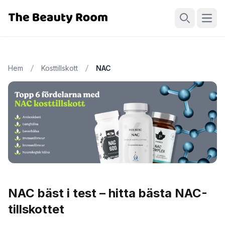
Öppn
Sök
Hem
Kosttillskott
NAC
NAC bäst i test – hitta bästa NAC-
tillskottet