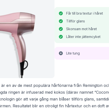
Får till bra textur i håret
Tillför glans
Skonsam mot håret
Låter inte jättemcyket
Lite tung
är en av de mest populära hårfönarna från Remington och 
agda ringen är infuserad med kokos (därav namnet “Cocon
ologin gör att varje gång man blåser tillförs glans, samtid
men. Resultatet blir en otroligt fin hårtextur och en doft 