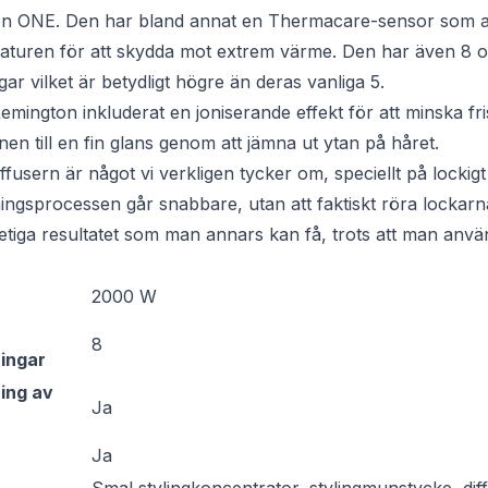
on ONE. Den har bland annat en Thermacare-sensor som a
raturen för att skydda mot extrem värme. Den har även 8 
ngar vilket är betydligt högre än deras vanliga 5.
 Remington inkluderat en joniserande effekt för att minska fris
nen till en fin glans genom att jämna ut ytan på håret.
usern är något vi verkligen tycker om, speciellt på lockigt
ningsprocessen går snabbare, utan att faktiskt röra lockarn
pretiga resultatet som man annars kan få, trots att man använ
2000 W
8
ningar
ing av
Ja
Ja