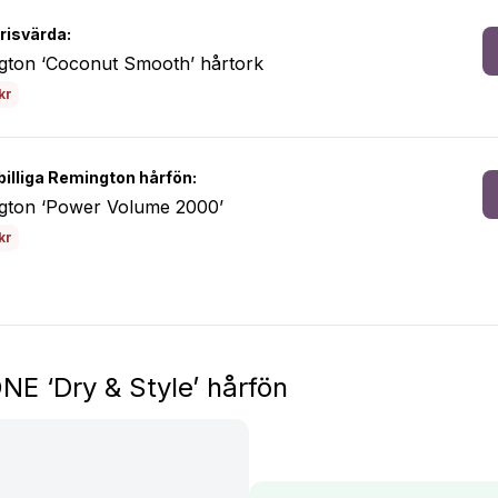
risvärda:
gton ‘Coconut Smooth’ hårtork
kr
billiga Remington hårfön:
gton ‘Power Volume 2000’
kr
E ‘Dry & Style’ hårfön