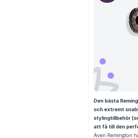
Den bästa Remingt
och extremt snabb
stylingtillbehör (
att få till den per
Även Remington har 