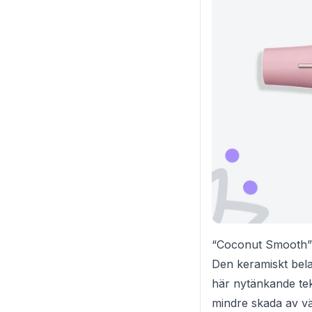
“Coconut Smooth” 
Den keramiskt bel
här nytänkande tekn
mindre skada av vär