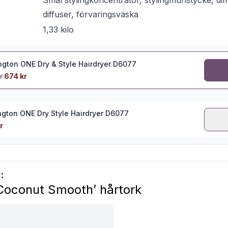
Smal stylingkoncentrator, stylingmunstycke, di
diffuser, förvaringsväska
1,33 kilo
gton ONE Dry & Style Hairdryer D6077
r
674 kr
gton ONE Dry Style Hairdryer D6077
r
:
Coconut Smooth’ hårtork