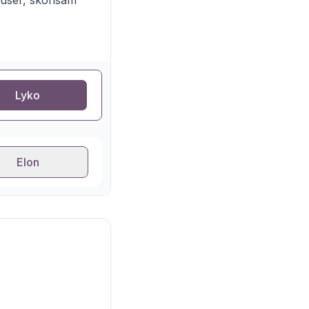
ffuser, skonsam
Lyko
Elon