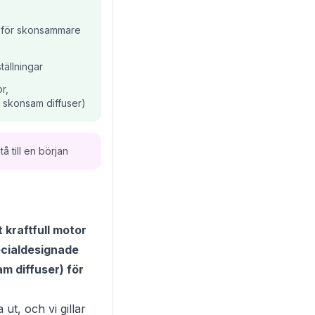
g för skonsammare
tällningar
r,
& skonsam diffuser)
å till en början
kraftfull motor
ecialdesignade
m diffuser) för
ut, och vi gillar