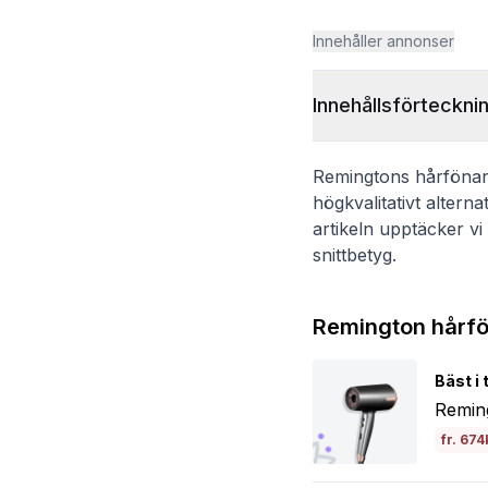
Innehåller annonser
Innehållsförteckni
Remingtons hårfönar 
högkvalitativt alterna
artikeln upptäcker vi
snittbetyg.
Remington hårfön
Bäst i 
Reming
fr. 674