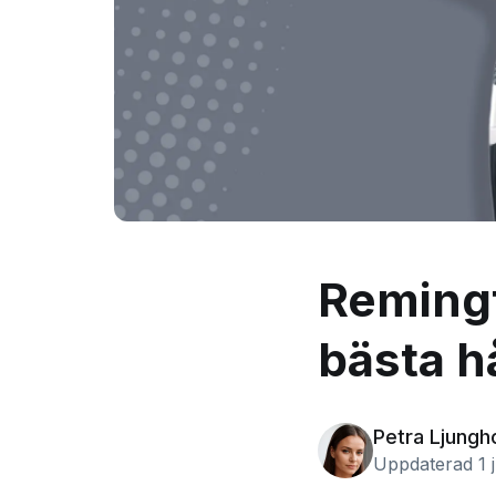
Remingt
bästa h
Petra Ljungh
Uppdaterad 1 j