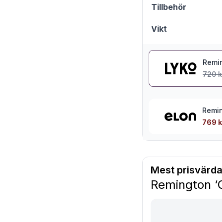
Tillbehör
Vikt
Remin
720 k
Remin
769 k
Mest prisvärda
Remington ‘