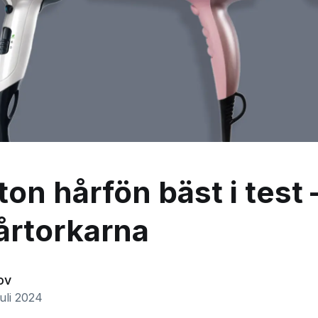
on hårfön bäst i test 
årtorkarna
ov
uli 2024