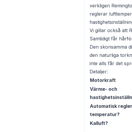
verkligen Remingt
reglerar lufttempe
hastighetsinställni
Vi gillar också att
Samtidigt får hårfö
Den skonsamma diff
den naturliga tork
inte alls får det s
Detaljer:
Motorkraft
Värme- och
hastighetsinställ
Automatisk regler
temperatur?
Kalluft?