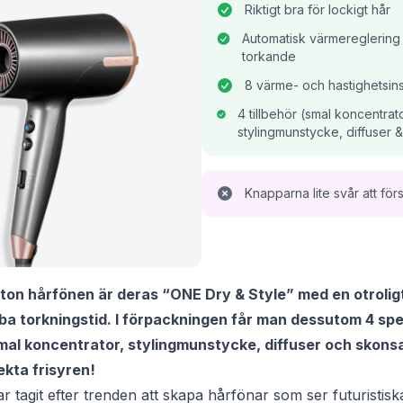
Riktigt bra för lockigt hår
Automatisk värmereglerin
torkande
8 värme- och hastighetsins
4 tillbehör (smal koncentrato
stylingmunstycke, diffuser 
Knapparna lite svår att först
on hårfönen är deras “ONE Dry & Style” med en otroligt 
a torkningstid. I förpackningen får man dessutom 4 sp
smal koncentrator, stylingmunstycke, diffuser och skonsa
fekta frisyren!
tagit efter trenden att skapa hårfönar som ser futuristiska 