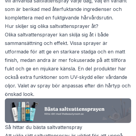
vill använda saltvattenspray varje dag, välj en variant
som är berikad med återfuktande ingredienser och
komplettera med en fuktgivande hårvårdsrutin.
Hur skiljer sig olika saltvattensprayer åt?
Olika saltvattensprayer kan skilja sig åt i både
sammansättning och effekt. Vissa sprayer är
utformade för att ge en starkare stadga och en matt
finish, medan andra är mer fokuserade på att tillföra
fukt och ge en mjukare känsla. En del produkter har
också extra funktioner som UV-skydd eller vårdande
oljor. Valet av spray bör anpassas efter din hårtyp och
önskad look.
Så hittar du bästa saltvattenspray
Att välja rätt saltvattenspray är viktigt för att uppnå