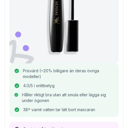
Prisvärd (~20% billigare än deras övriga
modeller)
4.0/5 i snittbetyg
Håller riktigt bra utan att smula eller lägga sig
under ögonen
38º varmt vatten tar lätt bort mascaran