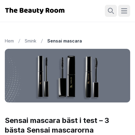
Öppn
Sök
Hem
Smink
Sensai mascara
Sensai mascara bäst i test – 3
bästa Sensai mascarorna