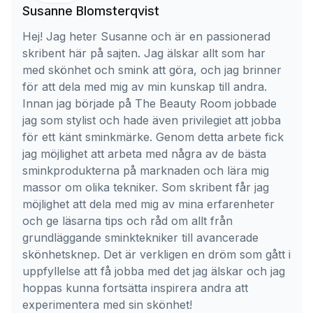
Susanne Blomsterqvist
Hej! Jag heter Susanne och är en passionerad
skribent här på sajten. Jag älskar allt som har
med skönhet och smink att göra, och jag brinner
för att dela med mig av min kunskap till andra.
Innan jag började på The Beauty Room jobbade
jag som stylist och hade även privilegiet att jobba
för ett känt sminkmärke. Genom detta arbete fick
jag möjlighet att arbeta med några av de bästa
sminkprodukterna på marknaden och lära mig
massor om olika tekniker. Som skribent får jag
möjlighet att dela med mig av mina erfarenheter
och ge läsarna tips och råd om allt från
grundläggande sminktekniker till avancerade
skönhetsknep. Det är verkligen en dröm som gått i
uppfyllelse att få jobba med det jag älskar och jag
hoppas kunna fortsätta inspirera andra att
experimentera med sin skönhet!