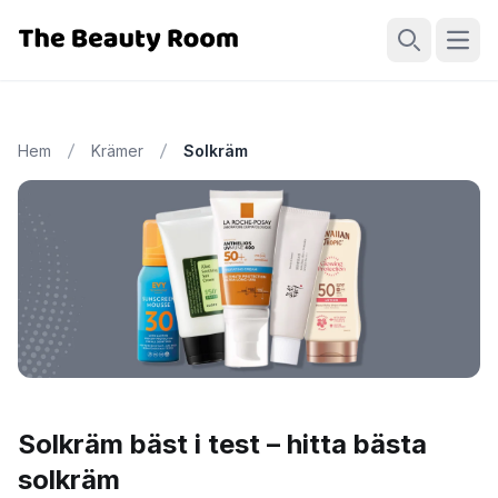
Öppn
Sök
Hem
Krämer
Solkräm
Solkräm bäst i test – hitta bästa
solkräm