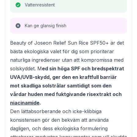
Vattenresistent
Kan ge glansig finish
Beauty of Joseon Relief Sun Rice SPF50+ är det
bästa ekologiska valet för dig som prioriterar
naturliga ingredienser utan att kompromissa med
solskyddet. M
ed sin höga SPF och bredspektrat
UVA/UVB-skydd, ger den en kraftfull barriär
mot skadliga solstrålar samtidigt som den
vårdar huden med fuktgivande risextrakt och
niacinamide
.
Den lättabsorberande och icke-klibbiga
konsistensen gör den bekväm att använda
dagligen, och dess ekologiska formulering
attraherar medvetna konsumenter som vill skydda