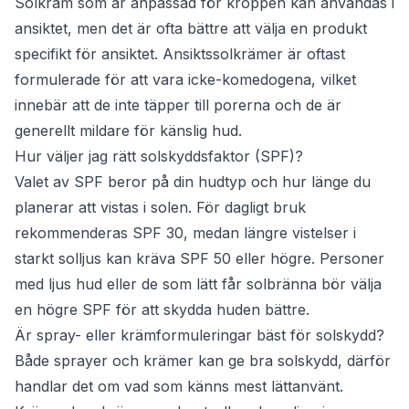
Solkräm som är anpassad för kroppen kan användas i
ansiktet, men det är ofta bättre att välja en produkt
specifikt för ansiktet. Ansiktssolkrämer är oftast
formulerade för att vara icke-komedogena, vilket
innebär att de inte täpper till porerna och de är
generellt mildare för känslig hud.
Hur väljer jag rätt solskyddsfaktor (SPF)?
Valet av SPF beror på din hudtyp och hur länge du
planerar att vistas i solen. För dagligt bruk
rekommenderas SPF 30, medan längre vistelser i
starkt solljus kan kräva SPF 50 eller högre. Personer
med ljus hud eller de som lätt får solbränna bör välja
en högre SPF för att skydda huden bättre.
Är spray- eller krämformuleringar bäst för solskydd?
Både sprayer och krämer kan ge bra solskydd, därför
handlar det om vad som känns mest lättanvänt.