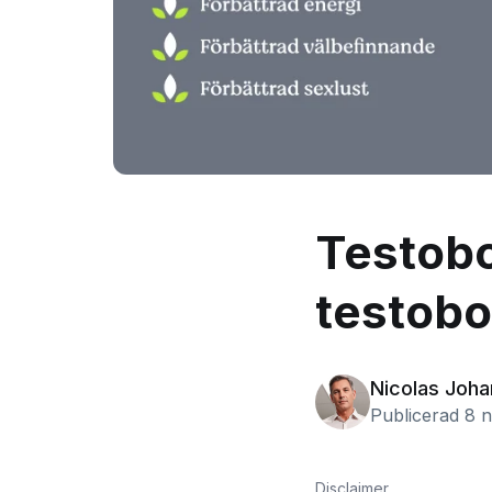
Testoboo
testobo
Nicolas Joh
Publicerad 8 
Disclaimer