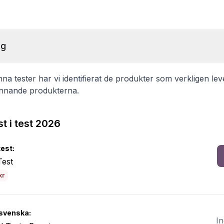
ng
a tester har vi identifierat de produkter som verkligen lev
innande produkterna.
t i test 2026
test:
est
kr
svenska:
In