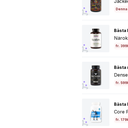
Jacke
Denna 
Bästa k
Närok
fr. 399
Bästa 
Dense 
fr. 599
Bästa b
Core 
fr. 179