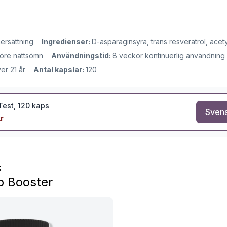
ersättning
Ingredienser:
D-asparaginsyra, trans resveratrol, acetyl
före nattsömn
Användningstid:
8 veckor kontinuerlig användning
er 21 år
Antal kapslar:
120
est, 120 kaps
Svens
r
:
o Booster