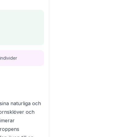
individer
sina naturliga och
ornsklöver och
imerar
kroppens