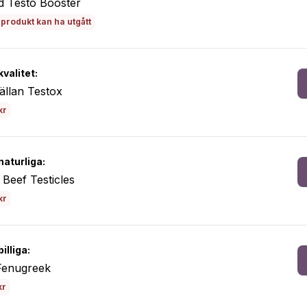
d Testo Booster
produkt kan ha utgått
valitet:
ällan Testox
kr
naturliga:
Beef Testicles
kr
illiga:
Fenugreek
kr