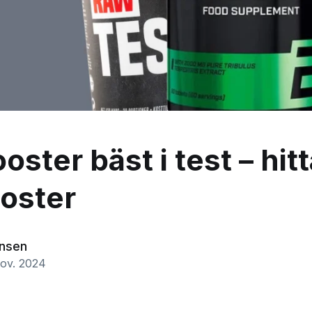
ster bäst i test – hit
oster
ansen
nov. 2024