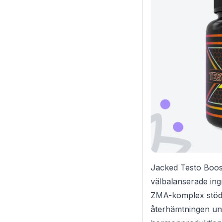
Jacked Testo Boost
välbalanserade in
ZMA-komplex stödj
återhämtningen und