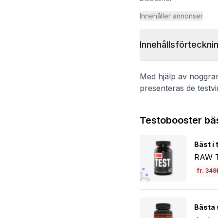
Innehåller annonser
Innehållsförteckni
Med hjälp av noggrann
presenteras de testv
Testobooster bäs
Bäst i 
RAW T
fr. 349
Bästa 