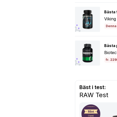
Bästa f
Vikin
Denna 
Bästa 
Biote
fr. 229
Bäst i test:
RAW Test