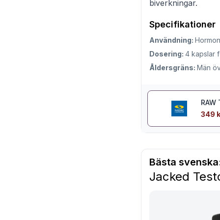
biverkningar.
Specifikationer
Användning:
Hormon
Dosering:
4 kapslar 
Åldersgräns:
Män öv
RAW T
349 k
Bästa svenska
Jacked Test