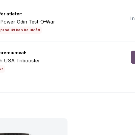
ör atleter:
In
g Power Odin Test-O-War
produkt kan ha utgått
premiumval:
ch USA Tribooster
kr