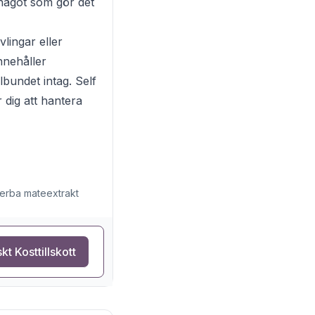
, något som gör det
lingar eller
nnehåller
lbundet intag. Self
 dig att hantera
yerba mateextrakt
kt Kosttillskott