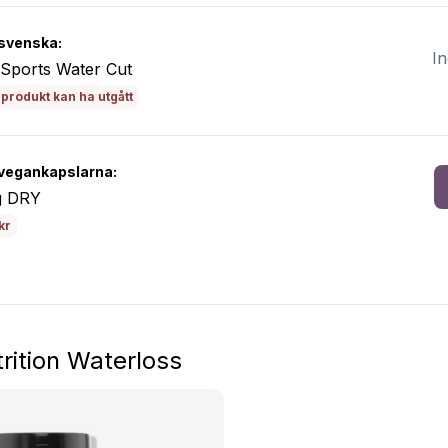
svenska:
In
Sports Water Cut
produkt kan ha utgått
vegankapslarna:
ng DRY
kr
rition Waterloss