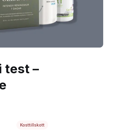
 test –
de
Kosttillskott