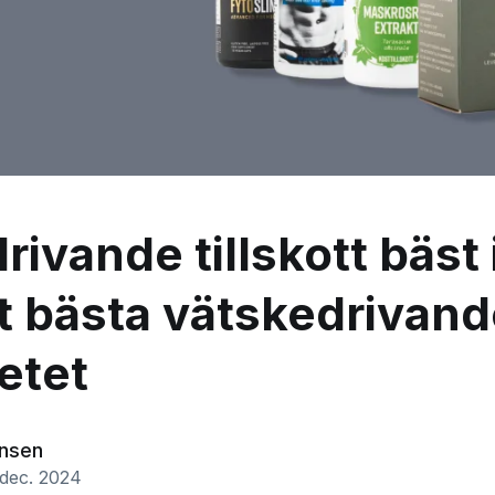
ivande tillskott bäst i
et bästa vätskedrivan
tetet
ansen
 dec. 2024