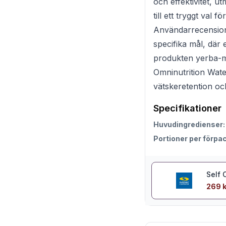
och effektivitet, ut
till ett tryggt val 
Användarrecensioner
specifika mål, där 
produkten yerba-ma
Omninutrition Water
vätskeretention och
Specifikationer
Huvudingredienser
Portioner per förpa
Self 
269 k