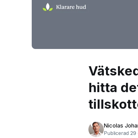
Vätskedr
hitta d
tillskot
Nicolas Joh
Publicerad 29