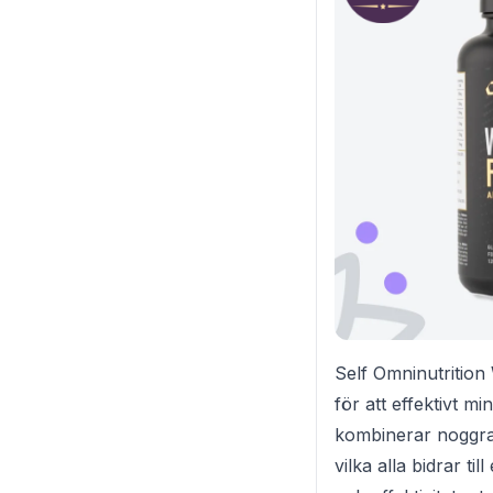
Self Omninutrition W
för att effektivt 
kombinerar noggran
vilka alla bidrar t