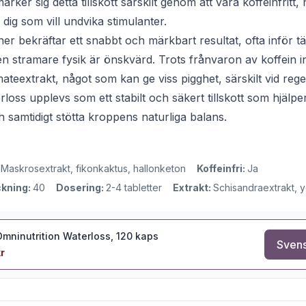
märker sig detta tillskott särskilt genom att vara koffeinfritt
för dig som vill undvika stimulanter.
 bekräftar ett snabbt och märkbart resultat, ofta inför täv
en stramare fysik är önskvärd. Trots frånvaron av koffein i
teextrakt, något som kan ge viss pigghet, särskilt vid rege
loss upplevs som ett stabilt och säkert tillskott som hjälper
 samtidigt stötta kroppens naturliga balans.
:
Maskrosextrakt, fikonkaktus, hallonketon
Koffeinfri:
Ja
ckning:
40
Dosering:
2-4 tabletter
Extrakt:
Schisandraextrakt, 
Omninutrition Waterloss, 120 kaps
Svens
r