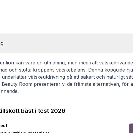
ng
tention kan vara en utmaning, men med rätt vätskedrivande t
lnad och stötta kroppens vätskebalans. Denna köpguide hjälp
underlättar vätskeutdrivning på ett säkert och naturligt s
 Beauty Room presenterar vi de främsta alternativen, för att
finnande.
llskott bäst i test 2026
test: