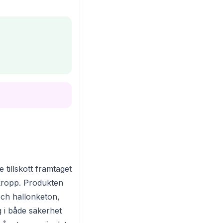
e tillskott framtaget
 kropp. Produkten
ch hallonketon,
g i både säkerhet