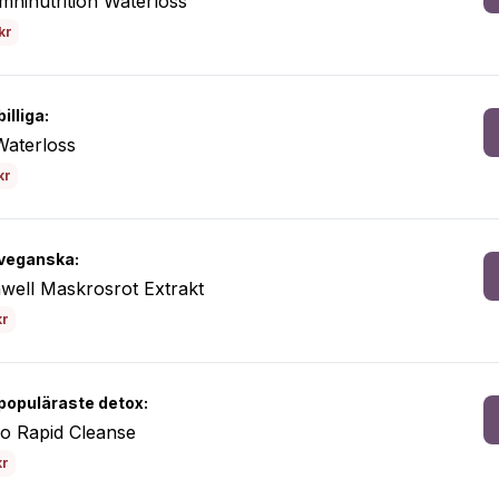
mninutrition Waterloss
kr
illiga:
Waterloss
kr
veganska:
well Maskrosrot Extrakt
kr
populäraste detox:
o Rapid Cleanse
kr