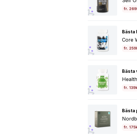
Self O
fr. 269
Bästa b
Core 
fr. 259
Bästa 
Health
fr. 139
Bästa 
Nordb
fr. 175