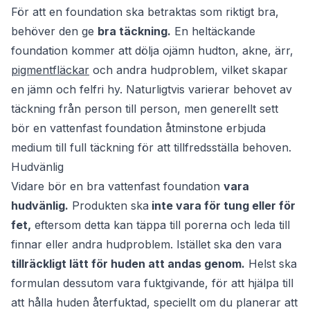
För att en foundation ska betraktas som riktigt bra,
behöver den ge
bra täckning.
En heltäckande
foundation kommer att dölja ojämn hudton, akne, ärr,
pigmentfläckar
och andra hudproblem, vilket skapar
en jämn och felfri hy. Naturligtvis varierar behovet av
täckning från person till person, men generellt sett
bör en vattenfast foundation åtminstone erbjuda
medium till full täckning för att tillfredsställa behoven.
Hudvänlig
Vidare bör en bra vattenfast foundation
vara
hudvänlig.
Produkten ska
inte vara för tung eller för
fet,
eftersom detta kan täppa till porerna och leda till
finnar eller andra hudproblem. Istället ska den vara
tillräckligt lätt för huden att andas genom.
Helst ska
formulan dessutom vara fuktgivande, för att hjälpa till
att hålla huden återfuktad, speciellt om du planerar att