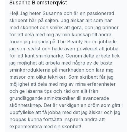
Susanne Blomsterqvist
Hej! Jag heter Susanne och är en passionerad
skribent här på sajten. Jag älskar allt som har
med skönhet och smink att göra, och jag brinner
för att dela med mig av min kunskap till andra.
Innan jag började på The Beauty Room jobbade
jag som stylist och hade även privilegiet att jobba
för ett känt sminkmärke. Genom detta arbete fick
jag möjlighet att arbeta med några av de bästa
sminkprodukterna på marknaden och lära mig
massor om olika tekniker. Som skribent får jag
möjlighet att dela med mig av mina erfarenheter
och ge läsarna tips och råd om allt från
grundläggande sminktekniker till avancerade
skönhetsknep. Det är verkligen en dröm som gått i
uppfyllelse att få jobba med det jag älskar och jag
hoppas kunna fortsätta inspirera andra att
experimentera med sin skönhet!