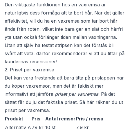
Den viktigaste funktionen hos en vaxremsa är
naturligtvis dess förmåga att ta bort hår. När det gäller
effektivitet, vill du ha en vaxremsa som tar bort hår
ända från roten, vilket inte bara ger en slät och hårfri
yta utan också förlänger tiden mellan vaxningarna.
Utan att själv ha testat stripsen kan det förstås bli
svårt att veta, därför rekommenderar vi att du tittar på
kundernas recensioner!
2. Priset per vaxremsa
Det kan vara frestande att bara titta på prislappen när
du köper vaxremsor, men det är faktiskt mer
informativt att jämföra
priset per vaxremsa
. På det
sättet får du ju det faktiska priset. Så här räknar du ut
priset per vaxremsa;
Produkt
Pris
Antal remsor
Pris / remsa
Alternativ A
79 kr
10 st
7,9 kr