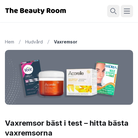
Öppn
Sök
Hem
Hudvård
Vaxremsor
Vaxremsor bäst i test – hitta bästa
vaxremsorna