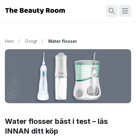
Öppn
Sök
Hem
Övrigt
Water flosser
Water flosser bäst i test – läs
INNAN ditt köp