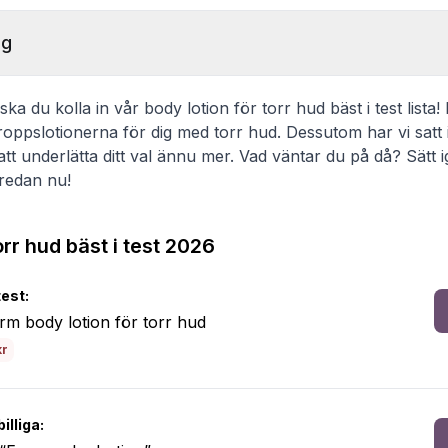
ng
a du kolla in vår body lotion för torr hud bäst i test lista!
roppslotionerna för dig med torr hud. Dessutom har vi satt
 att underlätta ditt val ännu mer. Vad väntar du på då? Sätt 
 redan nu!
orr hud bäst i test 2026
test:
rm body lotion för torr hud
kr
illiga: