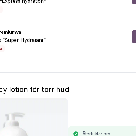
“Express hydration”
r
remiumval:
s “Super Hydratant”
kr
y lotion för torr hud
Återfuktar bra