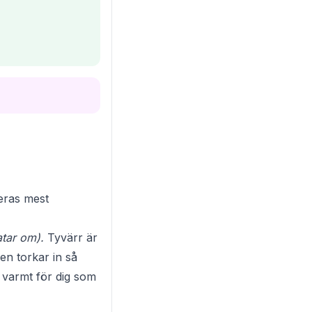
deras mest
atar om).
Tyvärr är
en torkar in så
n varmt för dig som