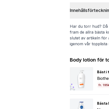
Innehållsförteckni
Har du torr hud? Då sk
fram de allra bästa k
slutet av artikeln för
igenom vår topplista
Body lotion för t
Bäst i 
Biothe
fr. 195
Bästa b