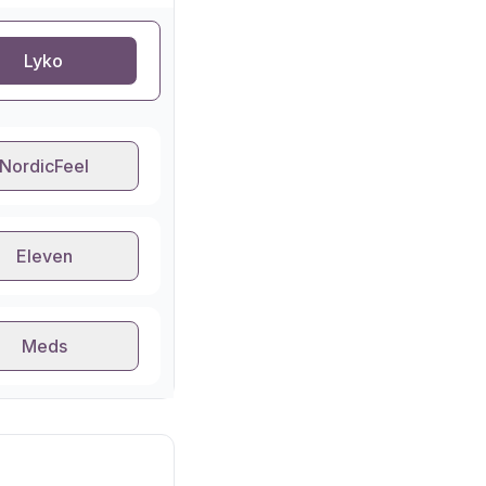
Lyko
NordicFeel
Eleven
Meds