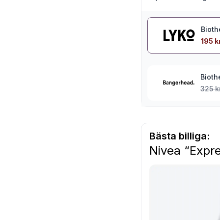
Bioth
195 k
Bioth
325 k
Bästa billiga:
Nivea “Expre