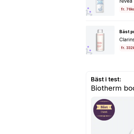
Nivea 
fr. 76k
Bäst p
Clarin
fr. 332
Bäst i test:
Biotherm bod