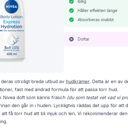
Billig
Håller effekten länge
Absorberas snabbt
Doftar
 deras otroligt breda utbud av
hudkrämer
. Detta är en av 
ioner, fast med ändrad formula för att passa torr hud.
sk Nivea doft som känns fräsch
(du som testat vet vad vi pr
nnan den går in i huden. Lyckligtvis räddas det upp för att d
r att få torr hud att bli mjuk och len. Vi rekommenderar de
ing.