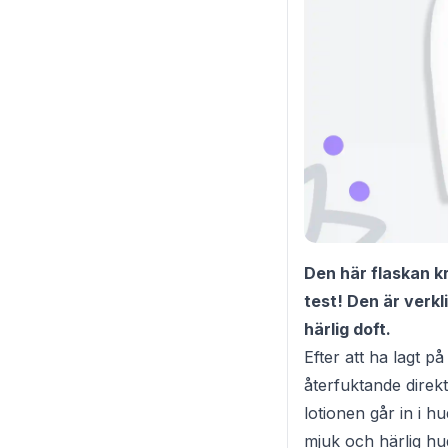
Den här flaskan kr
test! Den är verkl
härlig doft.
Efter att ha lagt 
återfuktande direk
lotionen går in i h
mjuk och härlig hu