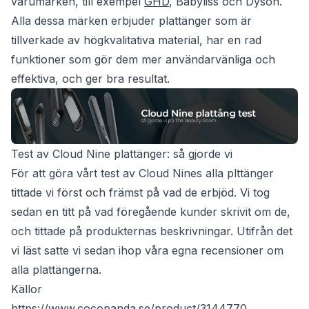
varumärken, till exempel
GHD
, Babyliss och Dyson.
Alla dessa märken erbjuder plattänger som är
tillverkade av högkvalitativa material, har en rad
funktioner som gör dem mer användarvänliga och
effektiva, och ger bra resultat.
Test av Cloud Nine plattänger: så gjorde vi
För att göra vårt test av Cloud Nines alla plttänger
tittade vi först och främst på vad de erbjöd. Vi tog
sedan en titt på vad föregående kunder skrivit om de,
och tittade på produkternas beskrivningar. Utifrån det
vi läst satte vi sedan ihop våra egna recensioner om
alla plattängerna.
Källor
https://www.cocopanda.se/product/3144770