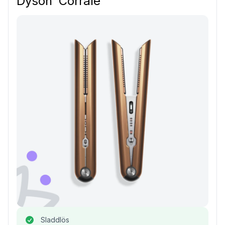
Dyson ‘Corrale’
Sladdlös