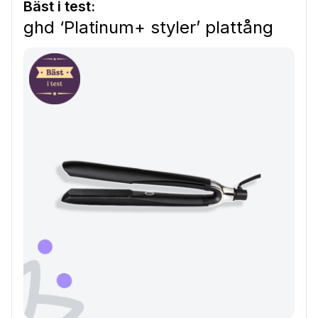
Bäst i test:
ghd ‘Platinum+ styler’ plattång