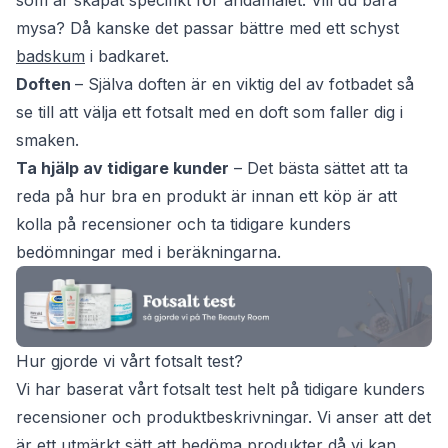
som är skapat specifikt för ändamålet. Vill du bara
mysa? Då kanske det passar bättre med ett schyst
badskum
i badkaret.
Doften
– Själva doften är en viktig del av fotbadet så
se till att välja ett fotsalt med en doft som faller dig i
smaken.
Ta hjälp av tidigare kunder
– Det bästa sättet att ta
reda på hur bra en produkt är innan ett köp är att
kolla på recensioner och ta tidigare kunders
bedömningar med i beräkningarna.
Hur gjorde vi vårt fotsalt test?
Vi har baserat vårt fotsalt test helt på tidigare kunders
recensioner och produktbeskrivningar. Vi anser att det
är ett utmärkt sätt att bedöma produkter då vi kan