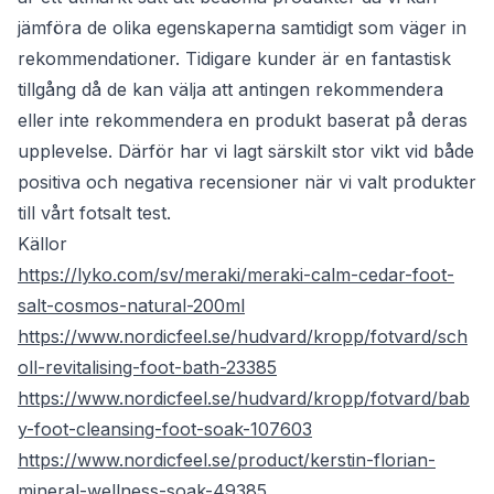
jämföra de olika egenskaperna samtidigt som väger in
rekommendationer. Tidigare kunder är en fantastisk
tillgång då de kan välja att antingen rekommendera
eller inte rekommendera en produkt baserat på deras
upplevelse. Därför har vi lagt särskilt stor vikt vid både
positiva och negativa recensioner när vi valt produkter
till vårt fotsalt test.
Källor
https://lyko.com/sv/meraki/meraki-calm-cedar-foot-
salt-cosmos-natural-200ml
https://www.nordicfeel.se/hudvard/kropp/fotvard/sch
oll-revitalising-foot-bath-23385
https://www.nordicfeel.se/hudvard/kropp/fotvard/bab
y-foot-cleansing-foot-soak-107603
https://www.nordicfeel.se/product/kerstin-florian-
mineral-wellness-soak-49385