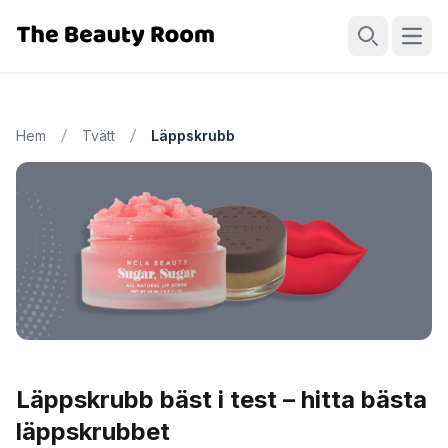
Öppn
Sök
Hem
Tvätt
Läppskrubb
Läppskrubb bäst i test – hitta bästa
läppskrubbet