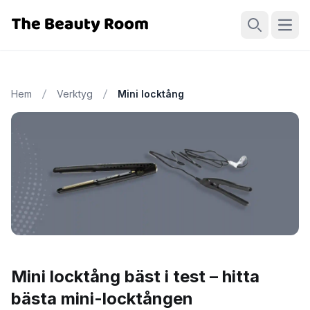
Öppn
Sök
Hem
Verktyg
Mini locktång
Mini locktång bäst i test – hitta
bästa mini-locktången