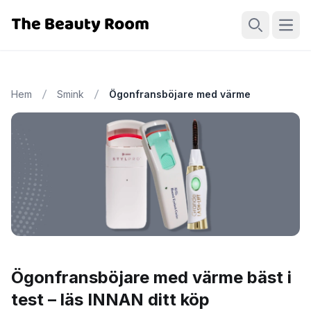
Öppn
Sök
Hem
Smink
Ögonfransböjare med värme
Ögonfransböjare med värme bäst i
test – läs INNAN ditt köp