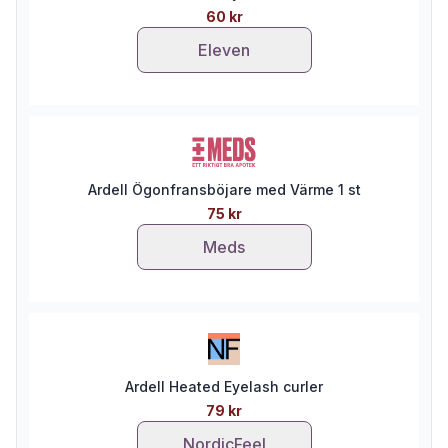
60 kr
Eleven
Ardell Ögonfransböjare med Värme 1 st
75 kr
Meds
Ardell Heated Eyelash curler
79 kr
NordicFeel