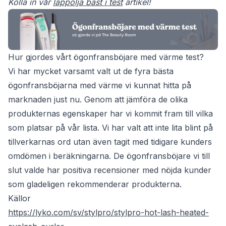
Kolla in vår
läppolja bäst i test
artikel!
Hur gjordes vårt ögonfransböjare med värme test?
Vi har mycket varsamt valt ut de fyra bästa
ögonfransböjarna med värme vi kunnat hitta på
marknaden just nu. Genom att jämföra de olika
produkternas egenskaper har vi kommit fram till vilka
som platsar på vår lista. Vi har valt att inte lita blint på
tillverkarnas ord utan även tagit med tidigare kunders
omdömen i beräkningarna. De ögonfransböjare vi till
slut valde har positiva recensioner med nöjda kunder
som gladeligen rekommenderar produkterna.
Källor
https://lyko.com/sv/stylpro/stylpro-hot-lash-heated-