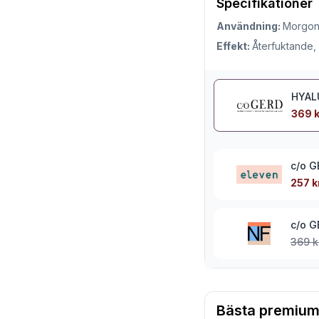
Specifikationer
Användning:
Morgon 
Effekt:
Återfuktande
HYAL
369 k
c/o G
257 k
c/o G
369 k
Bästa premium