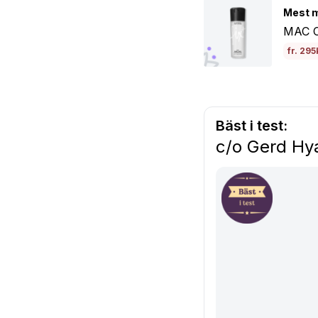
Mest m
MAC Co
fr. 295
Bäst i test:
c/o Gerd Hya