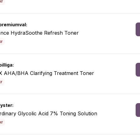
kr
premiumval:
ance HydraSoothe Refresh Toner
kr
illiga:
 AHA/BHA Clarifying Treatment Toner
kr
lyster:
dinary Glycolic Acid 7% Toning Solution
kr