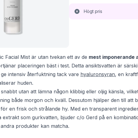
Högt pris
c Facial Mist är utan tvekan ett av de
mest imponerande a
jänar placeringen bäst i test. Detta ansiktsvatten är särsk
 ge intensiv återfuktning tack vare
hyaluronsyran
, en kraft
aliserar huden.
nabbt utan att lämna någon klibbig eller oljig känsla, vilke
ning både morgon och kväll. Dessutom hjälper den till att
gt för en frisk och strålande hy. Med en transparent ingredie
a extrakt som gurkvatten, bjuder c/o Gerd på en kombination
 andra produkter kan matcha.