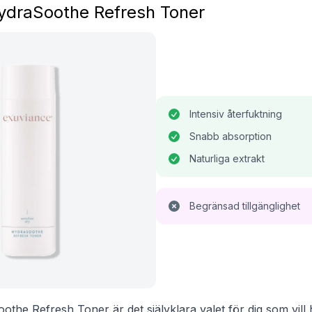
ydraSoothe Refresh Toner
Intensiv återfuktning
Snabb absorption
Naturliga extrakt
Begränsad tillgänglighet
he Refresh Toner är det självklara valet för dig som vill h