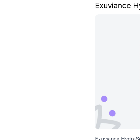
Exuviance H
Exuviance HydraSoot