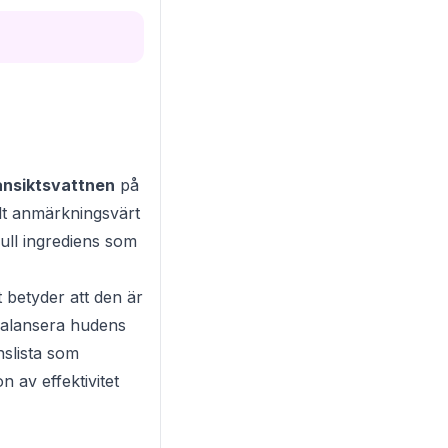
nsiktsvattnen
på
ilt anmärkningsvärt
full ingrediens som
t betyder att den är
 balansera hudens
nslista som
 av effektivitet