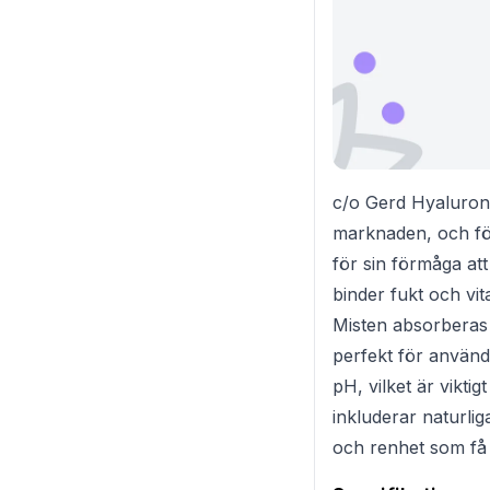
c/o Gerd Hyaluroni
marknaden, och fört
för sin förmåga att
binder fukt och vit
Misten absorberas s
perfekt för använd
pH, vilket är vikti
inkluderar naturlig
och renhet som få