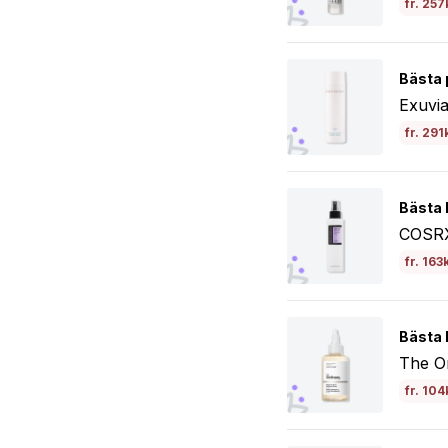
fr. 257
Bästa 
Exuvi
fr. 291
Bästa b
COSRX
fr. 163
Bästa 
The Or
fr. 104