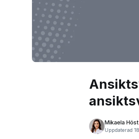
Ansiktsv
ansikts
Mikaela Höst
Uppdaterad 18