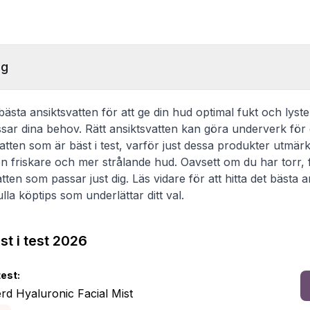
ng
 bästa ansiktsvatten för att ge din hud optimal fukt och lyst
sar dina behov. Rätt ansiktsvatten kan göra underverk för 
atten som är bäst i test, varför just dessa produkter utmär
 en friskare och mer strålande hud. Oavsett om du har torr, 
atten som passar just dig. Läs vidare för att hitta det bästa a
la köptips som underlättar ditt val.
st i test 2026
test:
rd Hyaluronic Facial Mist