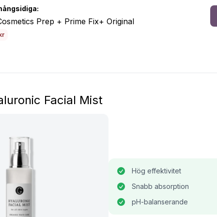
ångsidiga:
smetics Prep + Prime Fix+ Original
kr
luronic Facial Mist
Hög effektivitet
Snabb absorption
pH-balanserande