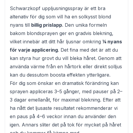
Schwarzkopf uppljusningsspray är ett bra
altenativ för dig som vill ha en solkysst blond
nyans till
billig prislapp
. Den unika formeln
bakom blondsprayen ger en gradvis blekning,
vilket innebär att ditt hår ljusnar omkring
¼ nyans
för varje applicering
. Det fina med det är att du
kan styra hur grovt du vill bleka håret. Genom att
använda värme från en hårtork eller direkt solljus
kan du dessutom boosta effekten ytterligare.
För dig som önskar en dramatisk förändring kan
sprayen appliceras 3–5 gånger, med pauser på 2–
3 dagar emellanåt, för maximal blekning. Efter att
ha nått det ljusaste resultatet rekommenderar vi
en paus på 4–6 veckor innan du använder den
igen. Annars sliter det på tok för mycket på håret
och du kommer få kämpa med