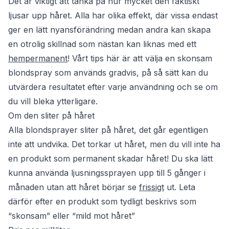
Det är viktigt att tänka på hur mycket den faktiskt
ljusar upp håret. Alla har olika effekt, där vissa endast
ger en lätt nyansförändring medan andra kan skapa
en otrolig skillnad som nästan kan liknas med ett
hempermanent
! Vårt tips här är att välja en skonsam
blondspray som används gradvis, på så sätt kan du
utvärdera resultatet efter varje användning och se om
du vill bleka ytterligare.
Om den sliter på håret
Alla blondsprayer sliter på håret, det går egentligen
inte att undvika. Det torkar ut håret, men du vill inte ha
en produkt som permanent skadar håret! Du ska lätt
kunna använda ljusningssprayen upp till 5 gånger i
månaden utan att håret börjar se
frissigt
ut. Leta
därför efter en produkt som tydligt beskrivs som
“skonsam” eller “mild mot håret”