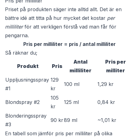
Pris per milliliter
Priset på produkten säger inte alltid allt. Det är en
bättre idé att titta på hur mycket det kostar
per
milliliter
för att verkligen förstå vad man får för
pengarna.
Pris per milliliter = pris / antal milliliter
Så räknar du;
Antal
Pris per
Produkt
Pris
milliliter
milliter
Uppljusningsspray
129
100 ml
1,29 kr
#1
kr
105
Blondspray #2
125 ml
0,84 kr
kr
Blonderingsspray
90 kr
89 ml
~1,01 kr
#3
En tabell som jämför pris per milliliter på olika