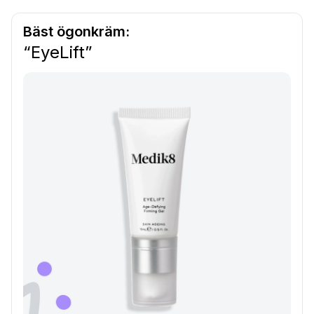
Bäst ögonkräm:
“EyeLift”