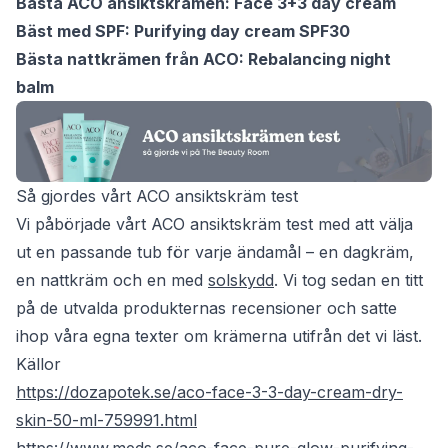
Bästa ACO ansiktskrämen: Face 3+3 day cream
Bäst med SPF: Purifying day cream SPF30
Bästa nattkrämen från ACO: Rebalancing night
balm
Så gjordes vårt ACO ansiktskräm test
Vi påbörjade vårt ACO ansiktskräm test med att välja
ut en passande tub för varje ändamål – en dagkräm,
en nattkräm och en med
solskydd
. Vi tog sedan en titt
på de utvalda produkternas recensioner och satte
ihop våra egna texter om krämerna utifrån det vi läst.
Källor
https://dozapotek.se/aco-face-3-3-day-cream-dry-
skin-50-ml-759991.html