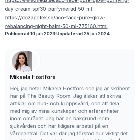
https://www.meds.se/aco-face-pure-glow-purifying-
day-cream-spf30-parfymerad-50-ml
https://dozapotek.se/aco-face-pure-glow-
rebalancing-night-balm-50-ml-775160.html
Publicerad 10 juli 2023
Uppdaterad 25 juli 2024
Mikaela Höstfors
Hej, jag heter Mikaela Höstfors och jag är skribent
här på The Beauty Room. Jag älskar att skriva
artiklar om hud- och kroppsvård, och att dela
med mig av mina kunskaper och erfarenheter
inom området. Jag har en bakgrund inom
sjukvården och har tidigare arbetat på en
vårdcentral. Det var där jag förstod hur viktigt det