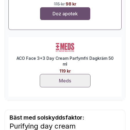
115 kr
98 kr
Doz apotek
ACO Face 3+3 Day Cream Parfymfri Dagkräm 50
ml
119 kr
Meds
Bäst med solskyddsfaktor:
Purifying day cream